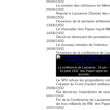
08/06/1932
Le nombre des chômeurs en Allema
09/06/1932
Reprise à Lausanne (Suisse) des né
10/06/1932
Ouverture de la semaine antifascis
13/06/1932
Le chancelier Von Papen reçoit
Hit
14/06/1932
Décret-loi diminuant les prestatio
15/06/1932
Le nouveau ministre de l’intérieur,
16/06/1932
Ouverture de la conférence de Lau
La conférence de Lausanne : 16 juin –
16 juillet 1932. Von Papen signe les
accords
Le SPD refuse les propositions com
Création du Front d’action antifasc
29/06/1932
Par décret-loi, l'interdiction de ré
09/07/1932
Fin de la Conférence de Lausanne s
de trois milliards de RM. Von Papen 
15/07/1932