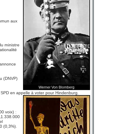
ommun aux
du ministre
ationalité
t annonce
au (DNVP)
Werner Von Blomberg
la SPD en appelle à voter pour Hindenburg.
0 voix) :
11.338.000
el
00 (0,3%).