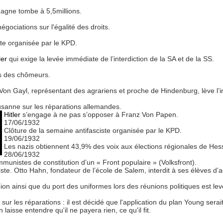
gne tombe à 5,5millions.
gociations sur l'égalité des droits.
te organisée par le KPD.
ler
qui exige la levée immédiate de l’interdiction de la SA et de la SS.
ns des chômeurs.
 Von Gayl, représentant des agrariens et proche de Hindenburg, lève l’in
sanne sur les réparations allemandes.
Hitler
s’engage à ne pas s’opposer à Franz Von Papen.
17/06/1932
Clôture de la semaine antifasciste organisée par le KPD.
19/06/1932
Les nazis obtiennent 43,9% des voix aux élections régionales de Hes
28/06/1932
munistes de constitution d’un « Front populaire » (Volksfront).
iste. Otto Hahn, fondateur de l’école de Salem, interdit à ses élèves d’a
union ainsi que du port des uniformes lors des réunions politiques est lev
ur les réparations : il est décidé que l'application du plan Young sera
laisse entendre qu'il ne payera rien, ce qu'il fit.