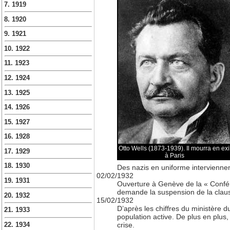
7. 1919
8. 1920
9. 1921
10. 1922
11. 1923
12. 1924
13. 1925
14. 1926
15. 1927
16. 1928
Otto Wells (1873-1939). Il mourra en exi
17. 1929
à Paris
18. 1930
Des nazis en uniforme interviennent
02/02/1932
19. 1931
Ouverture à Genève de la « Confé
demande la suspension de la claus
20. 1932
15/02/1932
D’après les chiffres du ministère d
21. 1933
population active. De plus en plu
crise.
22. 1934