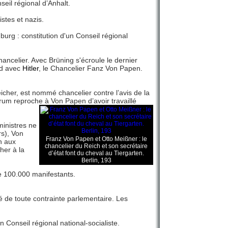
il régional d’Anhalt.
stes et nazis.
urg : constitution d'un Conseil régional
hancelier. Avec Brüning s'écroule le dernier
rd avec
Hitler
, le Chancelier Fanz Von Papen.
icher, est nommé chancelier contre l’avis de la
ntrum reproche à Von Papen d’avoir travaillé
inistres ne
rs), Von
Franz Von Papen et Otto Meißner : le
h aux
chancelier du Reich et son secrétaire
her à la
d’état font du cheval au Tiergarten.
Berlin, 193
se 100.000 manifestants.
é de toute contrainte parlementaire. Les
Conseil régional national-socialiste.