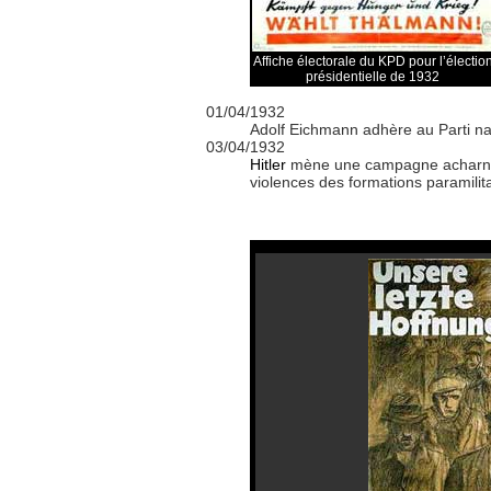
Affiche électorale du KPD pour l’électio
présidentielle de 1932
01/04/1932
Adolf Eichmann adhère au Parti na
03/04/1932
Hitler
mène une campagne acharnée po
violences des formations paramilita