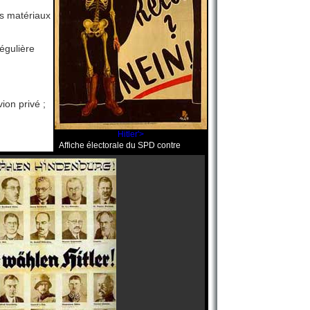
es matériaux
égulière
ion privé ;
Hitler'>
Affiche électorale du SPD contre
Hitler