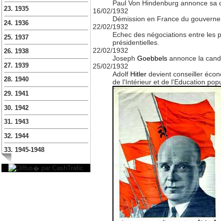
Paul Von Hindenburg annonce sa ca
23. 1935
16/02/1932
Démission en France du gouverne
24. 1936
22/02/1932
Echec des négociations entre les 
25. 1937
présidentielles.
22/02/1932
26. 1938
Joseph
Goebbels
annonce la cand
27. 1939
25/02/1932
Adolf
Hitler
devient conseiller écono
28. 1940
de l'Intérieur et de l'Education p
29. 1941
30. 1942
31. 1943
32. 1944
33. 1945-1948