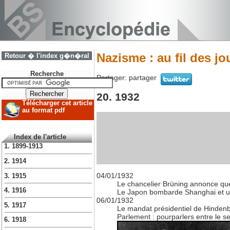
Nazisme : au fil des j
Retour � l'index g�n�ral
Recherche
Partager:
partager
20. 1932
Télécharger cet article
au format pdf
Index de l'article
1. 1899-1913
2. 1914
04/01/1932
3. 1915
Le chancelier Brüning annonce que
4. 1916
Le Japon bombarde Shanghai et une 
06/01/1932
5. 1917
Le mandat présidentiel de Hindenb
Parlement : pourparlers entre le se
6. 1918