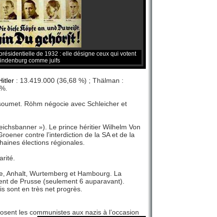
résidentielle de 1932 : elle désigne ceux qui votent
indenburg comme juifs
Hitler
: 13.419.000 (36,68 %) ; Thälman :
 %.
soumet. Röhm négocie avec Schleicher et
eichsbanner »). Le prince héritier Wilhelm Von
roener contre l’interdiction de la SA et de la
haines élections régionales.
rité.
ère, Anhalt, Wurtemberg et Hambourg. La
ent de Prusse (seulement 6 auparavant).
s sont en très net progrès.
posent les communistes aux nazis à l’occasion