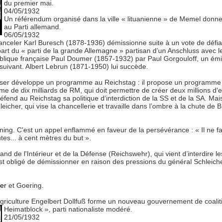
du premier mai.
04/05/1932
Un référendum organisé dans la ville « lituanienne » de Memel donne 
au Parti allemand.
06/05/1932
nceler Karl Buresch (1878-1936) démissionne suite à un vote de défi
part du « parti de la grande Allemagne » partisan d’un Anschluss avec l
ublique française Paul Doumer (1857-1932) par Paul Gorgouloff, un ém
 suivant. Albert Lebrun (1871-1950) lui succède.
asser développe un programme au Reichstag : il propose un programme 
 de dix milliards de RM, qui doit permettre de créer deux millions d'
éfend au Reichstag sa politique d’interdiction de la SS et de la SA. Mai
leicher, qui vise la chancellerie et travaille dans l’ombre à la chute de B
ning. C'est un appel enflammé en faveur de la persévérance : « Il ne f
tes... à cent mètres du but ».
nd de l'Intérieur et de la Défense (Reichswehr), qui vient d’interdire le
 est obligé de démissionner en raison des pressions du général Schleich
ler
et Goering.
’agriculture Engelbert Dollfuß forme un nouveau gouvernement de coalitio
Heimatblock », parti nationaliste modéré.
21/05/1932