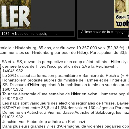
Hitler. '>
Affiche nazie de la campagne p
e 1932 : « Notre dernier espoir,
Hitler
.
H
entielle : Hindenburg, 85 ans, est élu avec 19.367.000 voix (52,93 %) ;
x communistes sur Hindenburg par peur de
Hitler
). Participation de 83,5
 SA et la SS, devant la perspective d'un coup d'état militaire.
Hitler
s'y 
derrière le dos de
Hitler
, l'incorporation des SA à la Reichswehr.
14/04/1932
Le SPD dissout sa formation paramilitaire « Bannière du Reich » (« R
Hohenzollern proteste auprès du ministre de l’armée et de l’intérieur G
SS. Discours d’
Hitler
appelant à la mobilisation totale en vue des proc
16/04/1932
Tournée électorale d’une semaine de
Hitler
en avion : immense popula
24/04/1932
Les nazis sont vainqueurs des élections régionales de Prusse, Bavi
NSDAP obtient entre 36,8 et 41,6% des voix et 160 sièges au Parlem
De même en Autriche, à Vienne, Basse Autriche et Salzbourg, les nazi
01/05/1932
Joachim Von Ribbentrop adhère au Parti nazi.
Dans plusieurs grandes villes d’Allemagne, de violentes bagarres op