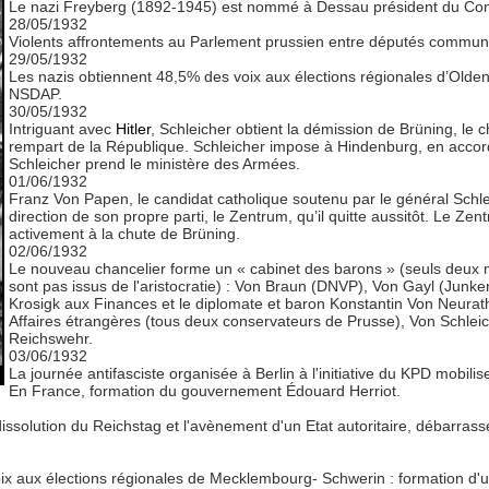
Le nazi Freyberg (1892-1945) est nommé à Dessau président du Conse
28/05/1932
Violents affrontements au Parlement prussien entre députés communi
29/05/1932
Les nazis obtiennent 48,5% des voix aux élections régionales d’Oldenb
NSDAP.
30/05/1932
Intriguant avec
Hitler
, Schleicher obtient la démission de Brüning, le c
rempart de la République. Schleicher impose à Hindenburg, en acco
Schleicher prend le ministère des Armées.
01/06/1932
Franz Von Papen, le candidat catholique soutenu par le général Schle
direction de son propre parti, le Zentrum, qu’il quitte aussitôt. Le Ze
activement à la chute de Brüning.
02/06/1932
Le nouveau chancelier forme un « cabinet des barons » (seuls deux m
sont pas issus de l'aristocratie) : Von Braun (DNVP), Von Gayl (Junke
Krosigk aux Finances et le diplomate et baron Konstantin Von Neurat
Affaires étrangères (tous deux conservateurs de Prusse), Von Schleic
Reichswehr.
03/06/1932
La journée antifasciste organisée à Berlin à l'initiative du KPD mobili
En France, formation du gouvernement Édouard Herriot.
issolution du Reichstag et l'avènement d'un Etat autoritaire, débarrass
x aux élections régionales de Mecklembourg- Schwerin : formation d'un 