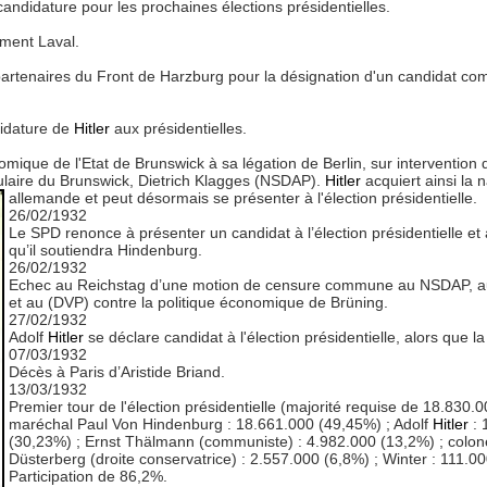
ndidature pour les prochaines élections présidentielles.
ment Laval.
partenaires du Front de Harzburg pour la désignation d'un candidat c
idature de
Hitler
aux présidentielles.
mique de l'Etat de Brunswick à sa légation de Berlin, sur intervention 
opulaire du Brunswick, Dietrich Klagges (NSDAP).
Hitler
acquiert ainsi la n
allemande et peut désormais se présenter à l'élection présidentielle.
26/02/1932
Le SPD renonce à présenter un candidat à l’élection présidentielle e
qu’il soutiendra Hindenburg.
26/02/1932
Echec au Reichstag d’une motion de censure commune au NSDAP, 
et au (DVP) contre la politique économique de Brüning.
27/02/1932
Adolf
Hitler
se déclare candidat à l'élection présidentielle, alors que 
07/03/1932
Décès à Paris d’Aristide Briand.
13/03/1932
Premier tour de l'élection présidentielle (majorité requise de 18.830.00
maréchal Paul Von Hindenburg : 18.661.000 (49,45%) ; Adolf
Hitler
: 
(30,23%) ; Ernst Thälmann (communiste) : 4.982.000 (13,2%) ; colon
Düsterberg (droite conservatrice) : 2.557.000 (6,8%) ; Winter : 111.0
Participation de 86,2%.