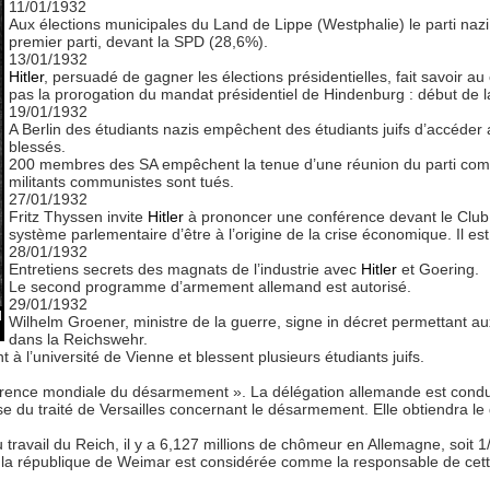
11/01/1932
Aux élections municipales du Land de Lippe (Westphalie) le parti naz
premier parti, devant la SPD (28,6%).
13/01/1932
Hitler
, persuadé de gagner les élections présidentielles, fait savoir a
pas la prorogation du mandat présidentiel de Hindenburg : début de l
19/01/1932
A Berlin des étudiants nazis empêchent des étudiants juifs d’accéder a
blessés.
200 membres des SA empêchent la tenue d’une réunion du parti com
militants communistes sont tués.
27/01/1932
Fritz Thyssen invite
Hitler
à prononcer une conférence devant le Club 
système parlementaire d’être à l’origine de la crise économique. Il es
28/01/1932
Entretiens secrets des magnats de l’industrie avec
Hitler
et Goering.
Le second programme d’armement allemand est autorisé.
29/01/1932
l
Wilhelm Groener, ministre de la guerre, signe in décret permettant a
dans la Reichswehr.
 à l’université de Vienne et blessent plusieurs étudiants juifs.
rence mondiale du désarmement ». La délégation allemande est condui
e du traité de Versailles concernant le désarmement. Elle obtiendra 
u travail du Reich, il y a 6,127 millions de chômeur en Allemagne, soit 1
s, la république de Weimar est considérée comme la responsable de ce