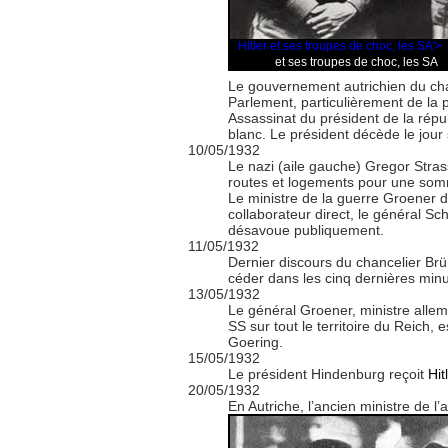
Hitler et ses troupes de choc, les SA'>
Hitler
et ses troupes de choc, les SA
Le gouvernement autrichien du cha
Parlement, particulièrement de la 
Assassinat du président de la rép
blanc. Le président décède le jour
10/05/1932
Le nazi (aile gauche) Gregor Str
routes et logements pour une somme
Le ministre de la guerre Groener d
collaborateur direct, le général Sch
désavoue publiquement.
11/05/1932
Dernier discours du chancelier Brü
céder dans les cinq dernières minu
13/05/1932
Le général Groener, ministre allema
SS sur tout le territoire du Reich,
Goering.
15/05/1932
Le président Hindenburg reçoit
Hit
20/05/1932
En Autriche, l’ancien ministre de l