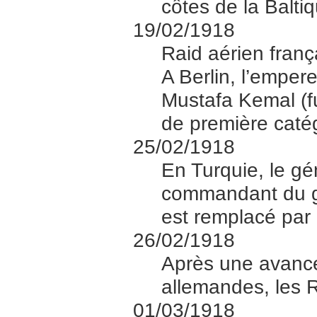
côtes de la Balti
19/02/1918
Raid aérien fran
A Berlin, l’emper
Mustafa Kemal (fu
de première catég
25/02/1918
En Turquie, le g
commandant du g
est remplacé par
26/02/1918
Après une avancé
allemandes, les R
01/03/1918