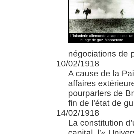
L'infanterie allemande attaque sous un
nuage de gaz. Manoeuvre
négociations de p
10/02/1918
A cause de la Pa
affaires extérieur
pourparlers de Br
fin de l’état de gu
14/02/1918
La constitution d
capital, l’« Univ