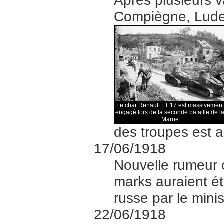
Après plusieurs 
Compiègne, Ludend
Le char Renault FT 17 est massivement
engagé lors de la seconde bataille de l
Marne
des troupes est a
17/06/1918
Nouvelle rumeur c
marks auraient é
russe par le mini
22/06/1918