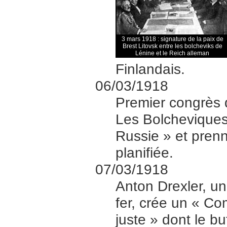
3 mars 1918 : signature de la paix de
Brest Litovsk entre les bolcheviks de
Lénine et le Reich alleman
Finlandais.
06/03/1918
Premier congrès d
Les Bolchevique
Russie » et pren
planifiée.
07/03/1918
Anton Drexler, un
fer, crée un « Com
juste » dont le but