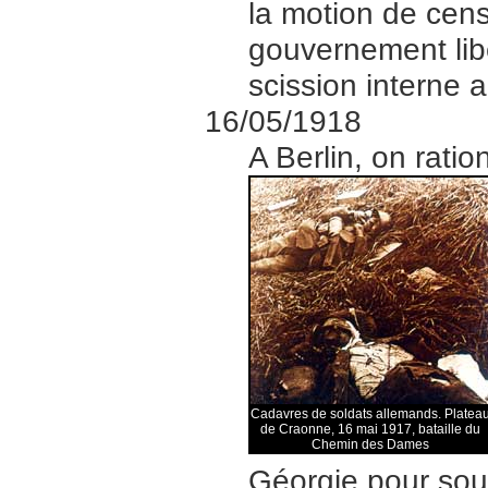
la motion de cens
gouvernement lib
scission interne a
16/05/1918
A Berlin, on rati
Cadavres de soldats allemands. Platea
de Craonne, 16 mai 1917, bataille du
Chemin des Dames
Géorgie pour sou