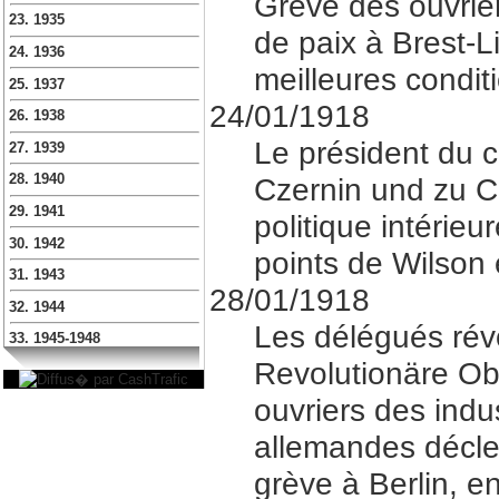
Grève des ouvrier
23. 1935
de paix à Brest-L
24. 1936
meilleures condit
25. 1937
24/01/1918
26. 1938
Le président du c
27. 1939
Czernin und zu C
28. 1940
29. 1941
politique intérieur
30. 1942
points de Wilson 
31. 1943
28/01/1918
32. 1944
Les délégués rév
33. 1945-1948
Revolutionäre Obl
ouvriers des indu
allemandes décle
grève à Berlin, e