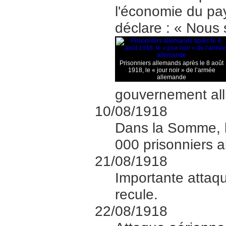
l'économie du pa
déclare : « Nous 
Prisonniers allemands après le 8 août
1918, le « jour noir » de l’armée
allemande
gouvernement all
10/08/1918
Dans la Somme, le
000 prisonniers 
21/08/1918
Importante attaqu
recule.
22/08/1918