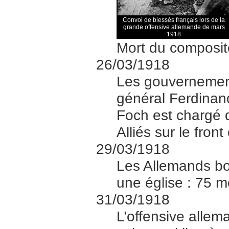
Convoi de blessés français lors de la
grande offensive allemande de mars
1918
Mort du composit
26/03/1918
Les gouvernement
général Ferdinand
Foch est chargé d
Alliés sur le front
29/03/1918
Les Allemands bo
une église : 75 m
31/03/1918
L’offensive alle