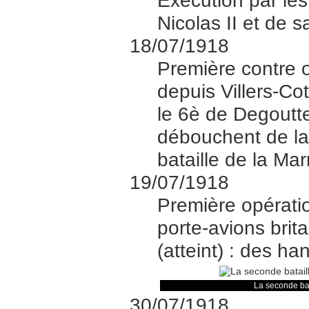
Exécution par le
Nicolas II et de s
18/07/1918
Première contre o
depuis Villers-Co
le 6è de Degoutt
débouchent de la 
bataille de la Ma
19/07/1918
Première opérati
porte-avions brit
(atteint) : des ha
La seconde bata
30/07/1918