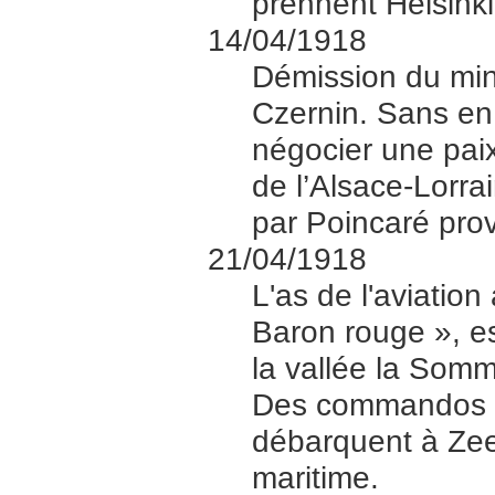
prennent Helsink
14/04/1918
Démission du mini
Czernin. Sans en i
négocier une pai
de l’Alsace-Lorrai
par Poincaré pro
21/04/1918
L'as de l'aviatio
Baron rouge », e
la vallée la Somme
Des commandos an
débarquent à Zee
maritime.