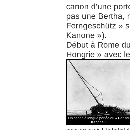
canon d’une porté
pas une Bertha, 
Ferngeschütz » s
Kanone »).
Début à Rome du 
Hongrie » avec le 
Un canon à longue portée ou « Pariser
Kanone »