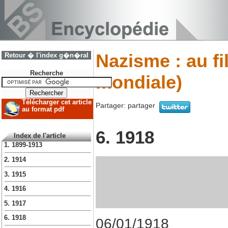
Nazisme : au fi
Retour � l'index g�n�ral
Recherche
mondiale)
Télécharger cet article
Partager:
partager
au format pdf
6. 1918
Index de l'article
1. 1899-1913
2. 1914
3. 1915
4. 1916
5. 1917
6. 1918
06/01/1918