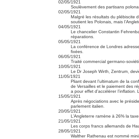
02/05/1921
Soulèvement des partisans polonais
02/05/1921
Malgré les résultats du plébiscite
soutient les Polonais, mais l’Angl
04/05/1921
Le chancelier Constantin Fehrenbac
réparations.
05/05/1921
La conférence de Londres adresse u
fixées.
06/05/1921
Traité commercial germano-soviétiq
10/05/1921
Le Dr Joseph Wirth, Zentrum, devie
11/05/1921
Pliant devant l’ultimatum de la co
de Versailles et le paiement des ré
a pour effet d’accélérer l’inflation
15/05/1921
Après négociations avec le présiden
parlement italien.
20/05/1921
L’Angleterre ramène à 26% la taxe 
21/05/1921
Les corps francs allemands de Haut
28/05/1921
Walther Rathenau est nommé minis