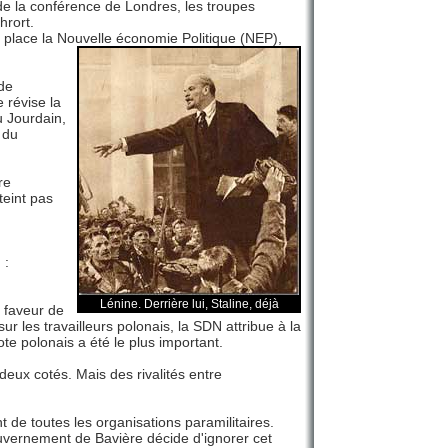
de la conférence de Londres, les troupes
hrort.
 place la Nouvelle économie Politique (NEP),
de
 révise la
du Jourdain,
 du
re
teint pas
 :
Lénine. Derrière lui, Staline, déjà
 faveur de
r les travailleurs polonais, la SDN attribue à la
ote polonais a été le plus important.
eux cotés. Mais des rivalités entre
de toutes les organisations paramilitaires.
uvernement de Bavière décide d'ignorer cet