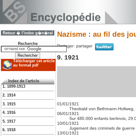
Nazisme : au fil des j
Retour � l'index g�n�ral
Recherche
Partager:
partager
9. 1921
Télécharger cet article
au format pdf
Index de l'article
1. 1899-1913
2. 1914
01/01/1921
3. 1915
Theobald von Bethmann-Hollweg, 6
4. 1916
06/01/1921
Sur 485.000 enfants berlinois, 29.
5. 1917
10/01/1921
Jugement des criminels de guerre 
6. 1918
13/01/1921