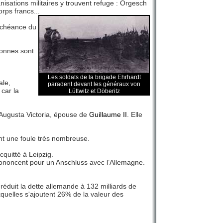
nisations militaires y trouvent refuge : Orgesch
rps francs...
’échéance du
sonnes sont
Les soldats de la brigade Ehrhardt
ale,
paradent devant les généraux von
 car la
Lüttwitz et Döberitz
Augusta Victoria, épouse de
Guillaume II
. Elle
nt une foule très nombreuse.
cquitté à Leipzig.
rononcent pour un Anschluss avec l’Allemagne.
duit la dette allemande à 132 milliards de
uelles s'ajoutent 26% de la valeur des