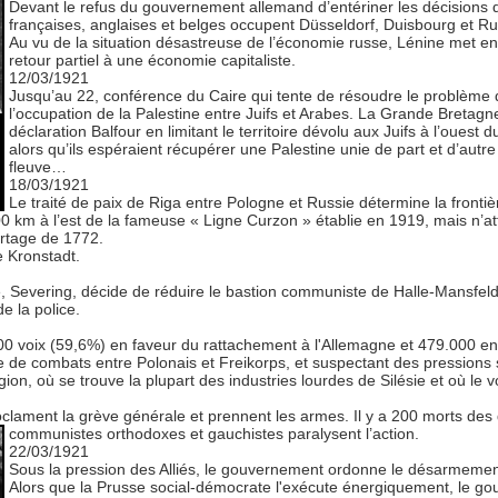
Devant le refus du gouvernement allemand d’entériner les décisions 
françaises, anglaises et belges occupent Düsseldorf, Duisbourg et Ru
Au vu de la situation désastreuse de l’économie russe, Lénine met en
retour partiel à une économie capitaliste.
12/03/1921
Jusqu’au 22, conférence du Caire qui tente de résoudre le problème 
l’occupation de la Palestine entre Juifs et Arabes. La Grande Bretagne
déclaration Balfour en limitant le territoire dévolu aux Juifs à l’ouest 
alors qu’ils espéraient récupérer une Palestine unie de part et d’autre
fleuve…
18/03/1921
Le traité de paix de Riga entre Pologne et Russie détermine la frontiè
 300 km à l’est de la fameuse « Ligne Curzon » établie en 1919, mais n’at
partage de 1772.
e Kronstadt.
se, Severing, décide de réduire le bastion communiste de Halle-Mansfeld
e la police.
000 voix (59,6%) en faveur du rattachement à l'Allemagne et 479.000 en
e de combats entre Polonais et Freikorps, et suspectant des pressions su
gion, où se trouve la plupart des industries lourdes de Silésie et où le v
clament la grève générale et prennent les armes. Il y a 200 morts des d
communistes orthodoxes et gauchistes paralysent l’action.
22/03/1921
Sous la pression des Alliés, le gouvernement ordonne le désarmement 
Alors que la Prusse social-démocrate l'exécute énergiquement, le go