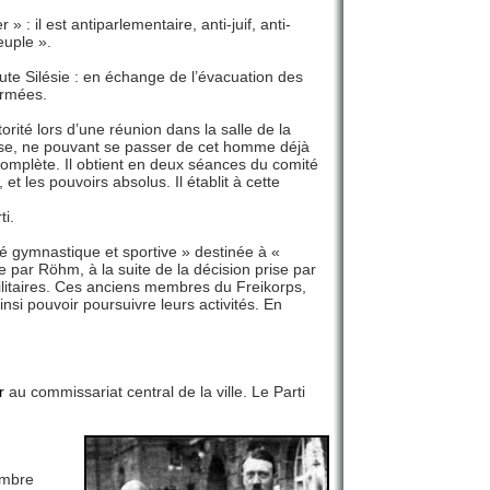
il est antiparlementaire, anti-juif, anti-
euple ».
ute Silésie : en échange de l’évacuation des
armées.
rité lors d’une réunion dans la salle de la
fuse, ne pouvant se passer de cet homme déjà
complète. Il obtient en deux séances du comité
et les pouvoirs absolus. Il établit à cette
ti.
é gymnastique et sportive » destinée à «
ée par Röhm, à la suite de la décision prise par
ilitaires. Ces anciens membres du Freikorps,
nsi pouvoir poursuivre leurs activités. En
r
au commissariat central de la ville. Le Parti
embre