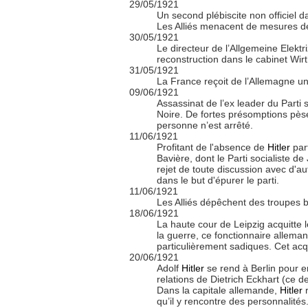
29/05/1921
Un second plébiscite non officiel 
Les Alliés menacent de mesures de 
30/05/1921
Le directeur de l’Allgemeine Elekt
reconstruction dans le cabinet Wirt
31/05/1921
La France reçoit de l’Allemagne un
09/06/1921
Assassinat de l’ex leader du Part
Noire. De fortes présomptions pèse
personne n’est arrêté.
11/06/1921
Profitant de l'absence de
Hitler
part
Bavière, dont le Parti socialiste de
rejet de toute discussion avec d'au
dans le but d'épurer le parti.
11/06/1921
Les Alliés dépêchent des troupes b
18/06/1921
La haute cour de Leipzig acquitte
la guerre, ce fonctionnaire allema
particulièrement sadiques. Cet acqu
20/06/1921
Adolf
Hitler
se rend à Berlin pour en
relations de Dietrich Eckhart (ce de
Dans la capitale allemande,
Hitler
r
qu’il y rencontre des personnalités