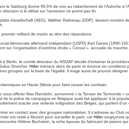
dans le Salzburg donne 99,5% de voix au rattachement de l’Autriche à l
rétorsion si le débat sur l’annexion ne prend pas fin.
rizitäts-Gesellschaft (AEG), Walther Rathenau (DDP), devient ministre de
h.
 premier milliard de marks au titre des réparations.
i social-démocrate allemand indépendant (USPD) Karl Gareis (1890-192
nt sur l’organisation d’extrême droite « Consul », accusée du meurtre
i à Berlin, le comité directeur du NSDAP décide d'entamer la procédure 
 Julius Streicher.
Hitler
menace alors de partir et énonce six conditions p
tres groupes sur la base de l'égalité. Il exige aussi de pouvoir désigne
ritanniques en Haute Silésie pour faire cesser les combats.
 le sous-officier Max Ramdohr, surnommé « la Terreur de Termonde » 
nd de la police de campagne en Belgique avait fait appliquer à la pop
ittement suscite une violente indignation des Belges, qui parlent d’un «
trer en contact avec des groupes nationalistes. Il s’adresse au Club nat
rnier est resté à Munich pour surveiller le parti, car
Hitler
soupçonne que
encontre Hélène Bechstein, la riche épouse du fabricant de pianos qui
.