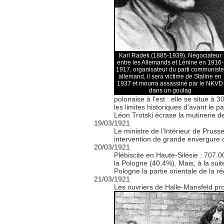
Karl Radek (1885-1939). Négociateur
entre les Allemands et Lénine en 1916-
1917, organisateur du parti communiste
allemand, il sera victime de Staline en
1937 et mourra assassiné par le NKVD
dans un goulag
polonaise à l’est : elle se situe à
les limites historiques d’avant le 
Léon Trotski écrase la mutinerie d
19/03/1921
Le ministre de l’Intérieur de Prus
intervention de grande envergure d
20/03/1921
Plébiscite en Haute-Silésie : 707.
la Pologne (40,4%). Mais, à la suit
Pologne la partie orientale de la ré
21/03/1921
Les ouvriers de Halle-Mansfeld pro