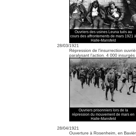
Ouvriers des usines Leuna tués au
cours des affrontements de mars 1921 
Halle-Mansfeld
28/03/1921
Répression de l’insurrection ouvri
paralysant l’action. 4 000 insurgés
Ouvriers prisonniers lors de la
répression du mouvement de mars en
Halle-Mansfeld
28/04/1921
Ouverture à Rosenheim, en Bavière