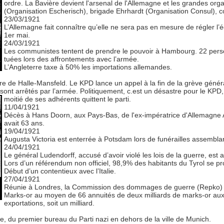
ordre. La Bavière devient l'arsenal de l'Allemagne et les grandes orga
(Organisation Escherisch), brigade Ehrhardt (Organisation Consul), co
23/03/1921
L’Allemagne fait connaître qu’elle ne sera pas en mesure de régler l
1er mai.
24/03/1921
Les communistes tentent de prendre le pouvoir à Hambourg. 22 per
tuées lors des affrontements avec l’armée.
à
L’Angleterre taxe à 50% les importations allemandes.
ère de Halle-Mansfeld. Le KPD lance un appel à la fin de la grève génér
 sont arrêtés par l’armée. Politiquement, c.est un désastre pour le KPD,
moitié de ses adhérents quittent le parti.
11/04/1921
Décès à Hans Doorn, aux Pays-Bas, de l'ex-impératrice d'Allemagne 
avait 63 ans.
19/04/1921
Augusta Victoria est enterrée à Potsdam lors de funérailles assembla
24/04/1921
Le général Ludendorff, accusé d’avoir violé les lois de la guerre, est a
Lors d’un référendum non officiel, 98,9% des habitants du Tyrol se p
Début d’un contentieux avec l’Italie.
27/04/1921
Réunie à Londres, la Commission des dommages de guerre (Repko) ré
Marks-or au moyen de 66 annuités de deux milliards de marks-or auxq
exportations, soit un milliard.
, du premier bureau du Parti nazi en dehors de la ville de Munich.