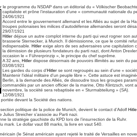
le programme du NSDAP dans un éditorial du « Völkischer Beobachter » : 
capitaliste et prône l’instauration d’une « communauté nationale du p
24/06/1921
Accord entre le gouvernement allemand et les Alliés au sujet de la Ha
troupes polonaises les milices d’autodéfense allemandes seront dés
29/07/1921
Hitler
déjoue un autre complot interne du parti qui veut rogner son auto
brasserie Sternecker, à Munich. Il démissionne, ce que le comité re
indispensable.
Hitler
exige alors de ses adversaires une capitulation 
la démission de plusieurs fondateurs du parti nazi, dont Anton Drexler, 
occasion le « Führerprinzip », le principe du chef suprême.
A 32 ans,
Hitler
dispose désormais de pouvoirs illimités au sein du par
03/08/1921
Les gardes du corps d’
Hitler
se sont regroupés au sein d’une « sociét
Maintenir l'idéal militaire d'un peuple libre ». Cette astuce est imagin
Berlin, à la demande des Alliés, de dissoudre tous les groupes param
commandés par un ancien officier de la marine, Otto Klintzsch, vont ai
novembre, la société sera rebaptisée en « Sturmabteilung » (SA).
»
12/08/1921
 portée devant la Société des nations.
 section politique de la police de Munich, devient le contact d’Adolf
Hitle
Julius Streicher s’associe au Parti nazi.
e la stratégie gauchiste du KPD lors de l’insurrection de la Ruhr.
 mark. Le dollar vaut 88 marks, la livre en vaut 540.
ricain (le Sénat américain ayant rejeté le traité de Versailles en nov