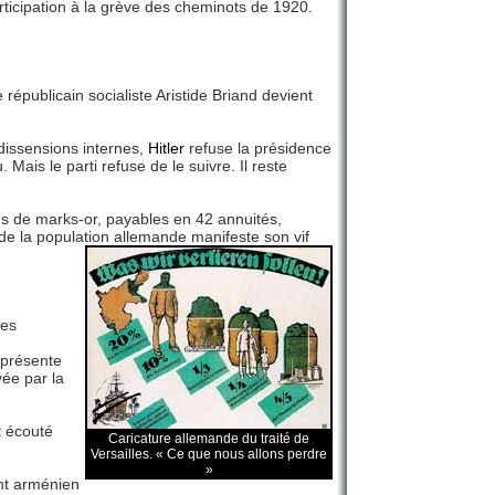
rticipation à la grève des cheminots de 1920.
publicain socialiste Aristide Briand devient
 dissensions internes,
Hitler
refuse la présidence
 Mais le parti refuse de le suivre. Il reste
ds de marks-or, payables en 42 annuités,
 de la population allemande manifeste son vif
ses
 présente
vée par la
t écouté
Caricature allemande du traité de
Versailles. « Ce que nous allons perdre
»
ant arménien