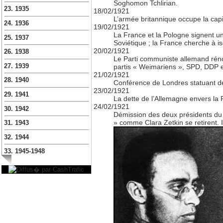
Soghomon Tchlirian.
23. 1935
18/02/1921
L’armée britannique occupe la cap
24. 1936
19/02/1921
La France et la Pologne signent un
25. 1937
Soviétique ; la France cherche à is
20/02/1921
26. 1938
Le Parti communiste allemand rénov
27. 1939
partis « Weimariens », SPD, DDP e
21/02/1921
28. 1940
Conférence de Londres statuant déf
23/02/1921
29. 1941
La dette de l’Allemagne envers la F
24/02/1921
30. 1942
Démission des deux présidents du 
» comme Clara Zetkin se retirent. I
31. 1943
32. 1944
33. 1945-1948