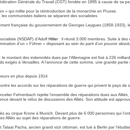
onfédération Générale du Travail (CGT) fondée en 1895 à cause de sa pa
ien » qui milite pour la réintroduction de la monarchie en Prusse.
 les communistes italiens se séparent des socialistes.
ement française du gouvernement de Georges Leygues (1858-1933), le ré
socialiste (NSDAP) d'Adolf
Hitler
: il réunit 3.000 membres. Suite à des
 nomination d’un « Führer » disposant au sein du parti d’un pouvoir absolu.
 le montant des indemnités dues par l'Allemagne est fixé à 226 milliar
ards exigés à Versailles. A l’annonce de cette somme, une grande partie
eurs en plus depuis 1914.
ontre les accords sur les réparations de guerre qui privent le pays de 
ncelier Fehrenbach rejette l’ensemble des réparations dues aux Alliés,
rence devant le refus de discussions des Alliés. Son attitude est approu
ès au cirque Krone à Munich. Devant plus de 6 000 personnes qui l’on
es Alliés au sujet des réparations de guerre.
at Talaat Pacha, ancien grand vizir ottoman, est tué à Berlin par l'étudi