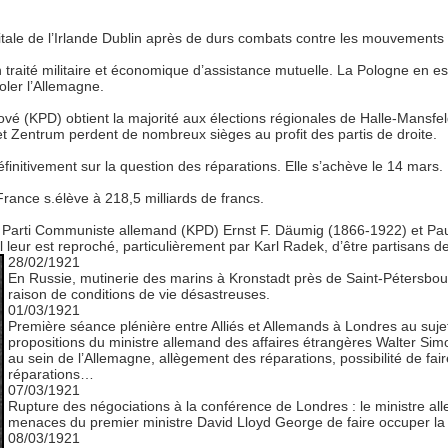
itale de l’Irlande Dublin après de durs combats contre les mouvements
 traité militaire et économique d’assistance mutuelle. La Pologne en es
oler l’Allemagne.
é (KPD) obtient la majorité aux élections régionales de Halle-Mansfel
t Zentrum perdent de nombreux sièges au profit des partis de droite.
initivement sur la question des réparations. Elle s’achève le 14 mars.
rance s.élève à 218,5 milliards de francs.
Parti Communiste allemand (KPD) Ernst F. Däumig (1866-1922) et Paul
l leur est reproché, particulièrement par Karl Radek, d’être partisans de
28/02/1921
En Russie, mutinerie des marins à Kronstadt près de Saint-Pétersbo
raison de conditions de vie désastreuses.
01/03/1921
Première séance plénière entre Alliés et Allemands à Londres au sujet 
propositions du ministre allemand des affaires étrangères Walter Sim
au sein de l’Allemagne, allègement des réparations, possibilité de fair
réparations…
07/03/1921
Rupture des négociations à la conférence de Londres : le ministre a
menaces du premier ministre David Lloyd George de faire occuper la R
08/03/1921