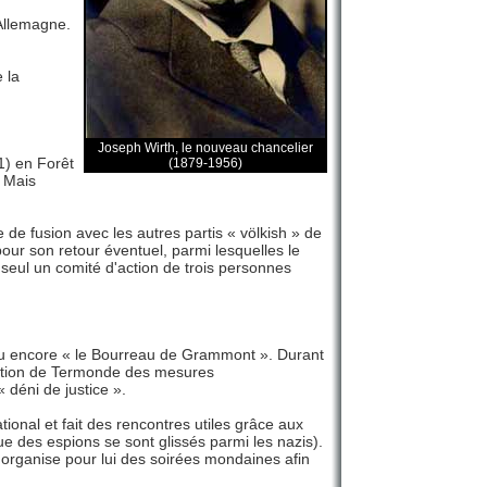
’Allemagne.
 la
Joseph Wirth, le nouveau chancelier
1) en Forêt
(1879-1956)
. Mais
de fusion avec les autres partis « völkish » de
our son retour éventuel, parmi lesquelles le
r seul un comité d'action de trois personnes
ou encore « le Bourreau de Grammont ». Durant
ulation de Termonde des mesures
 déni de justice ».
ional et fait des rencontres utiles grâce aux
 des espions se sont glissés parmi les nazis).
 organise pour lui des soirées mondaines afin