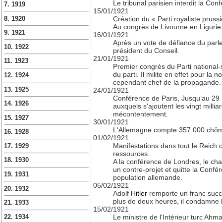
Le tribunal parisien interdit la C
7. 1919
15/01/1921
Création du « Parti royaliste pruss
8. 1920
Au congrès de Livourne en Ligurie,
9. 1921
16/01/1921
Après un vote de défiance du parl
10. 1922
président du Conseil.
21/01/1921
11. 1923
Premier congrès du Parti national-
du parti. Il milite en effet pour la
12. 1924
cependant chef de la propagande.
13. 1925
24/01/1921
Conférence de Paris, Jusqu’au 29 :
14. 1926
auxquels s'ajoutent les vingt milli
mécontentement.
15. 1927
30/01/1921
L'Allemagne compte 357 000 chôm
16. 1928
01/02/1921
Manifestations dans tout le Reich c
17. 1929
ressources.
18. 1930
A la conférence de Londres, le cha
un contre-projet et quitte la Confé
19. 1931
population allemande.
05/02/1921
20. 1932
Adolf
Hitler
remporte un franc succ
plus de deux heures, il condamne l
21. 1933
15/02/1921
Le ministre de l'Intérieur turc Ahm
22. 1934