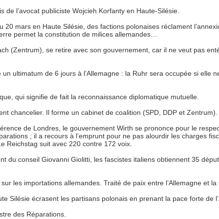
 de l’avocat publiciste Wojcieh Korfanty en Haute-Silésie.
 du 20 mars en Haute Silésie, des factions polonaises réclament l’annex
eterre permet la constitution de milices allemandes…
h (Zentrum), se retire avec son gouvernement, car il ne veut pas entér
n ultimatum de 6 jours à l’Allemagne : la Ruhr sera occupée si elle ne 
ue, qui signifie de fait la reconnaissance diplomatique mutuelle.
nt chancelier. Il forme un cabinet de coalition (SPD, DDP et Zentrum).
nférence de Londres, le gouvernement Wirth se prononce pour le respect
parations ; il a recours à l’emprunt pour ne pas alourdir les charges fisc
. Le Reichstag suit avec 220 contre 172 voix.
t du conseil Giovanni Giolitti, les fascistes italiens obtiennent 35 dépu
sur les importations allemandes. Traité de paix entre l’Allemagne et la
e Silésie écrasent les partisans polonais en prenant la pace forte de 
tre des Réparations.