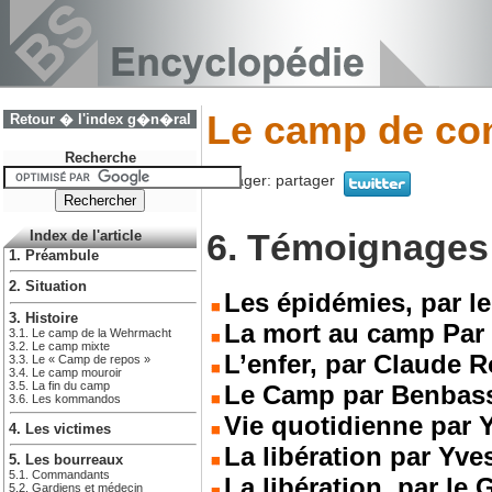
Le camp de con
Retour � l'index g�n�ral
Recherche
Partager:
partager
6. Témoignages
Index de l'article
1. Préambule
2. Situation
Les épidémies, par le
3. Histoire
La mort au camp Par
3.1. Le camp de la Wehrmacht
3.2. Le camp mixte
L’enfer, par Claude 
3.3. Le « Camp de repos »
3.4. Le camp mouroir
3.5. La fin du camp
Le Camp par Benbass
3.6. Les kommandos
Vie quotidienne par 
4. Les victimes
La libération par Yv
5. Les bourreaux
5.1. Commandants
La libération, par le
5.2. Gardiens et médecin