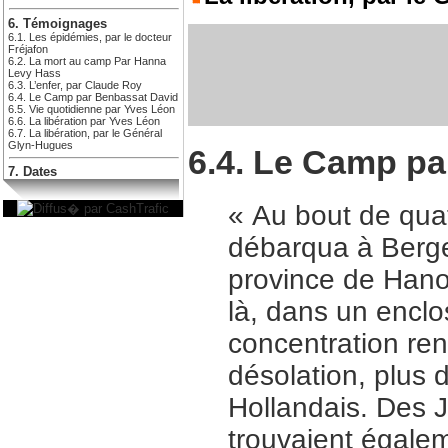
6. Témoignages
6.1. Les épidémies, par le docteur
Fréjafon
6.2. La mort au camp Par Hanna
Levy Hass
6.3. L’enfer, par Claude Roy
6.4. Le Camp par Benbassat David
6.5. Vie quotidienne par Yves Léon
6.6. La libération par Yves Léon
6.7. La libération, par le Général
Glyn-Hugues
6.4. Le Camp p
7. Dates
« Au bout de quat
débarqua à Berge
province de Hano
là, dans un encl
concentration ren
désolation, plus 
Hollandais. Des J
trouvaient égale