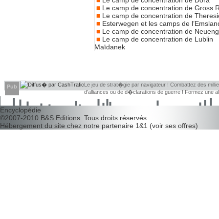
Le camp de concentration de Gross 
Le camp de concentration de Theresi
Esterwegen et les camps de l’Emslan
Le camp de concentration de Neue
Le camp de concentration de Lublin
Maïdanek
Le jeu de strat�gie par navigateur ! Combattez des millier
Pub
d'alliances ou de d�clarations de guerre ! Formez une 
d�couvrir leurs faiblesses !
Encyclopédie
©2007-2010
B&S Editions
. Tous droits réservés.
Hébergement du site chez notre partenaire
1&1
(
voir ses offres
)