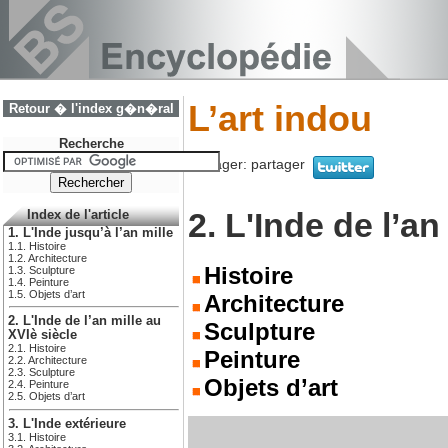
L’art indou
Retour � l'index g�n�ral
Recherche
Partager:
partager
2. L'Inde de l’an
Index de l'article
1. L'Inde jusqu’à l’an mille
1.1. Histoire
1.2. Architecture
Histoire
1.3. Sculpture
1.4. Peinture
1.5. Objets d’art
Architecture
2. L'Inde de l’an mille au
Sculpture
XVIè siècle
2.1. Histoire
Peinture
2.2. Architecture
2.3. Sculpture
Objets d’art
2.4. Peinture
2.5. Objets d’art
3. L'Inde extérieure
3.1. Histoire