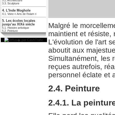
3.2. Architecture
3.3. Sculpture
4. L'Inde Moghole
4.1. Voire « Arts de l’Islam »
5. Les écoles locales
Malgré le morcellemen
jusqu’au XIXè siècle
5.1. Histoire artistique
5.2. Peinture
maintient et résiste
L'évolution de l'art 
aboutit aux majestue
Simultanément, les r
reçues autrefois, ré
personnel éclate et 
2.4. Peinture
2.4.1. La peintur