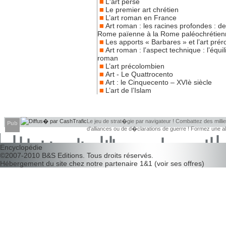
L'art perse
Le premier art chrétien
L’art roman en France
Art roman : les racines profondes : de
Rome païenne à la Rome paléochrétien
Les apports « Barbares » et l’art pré
Art roman : l’aspect technique : l’équil
roman
L’art précolombien
Art - Le Quattrocento
Art : le Cinquecento – XVIè siècle
L’art de l’Islam
Le jeu de strat�gie par navigateur ! Combattez des millier
Pub
d'alliances ou de d�clarations de guerre ! Formez une 
d�couvrir leurs faiblesses !
Encyclopédie
©2007-2010
B&S Editions
. Tous droits réservés.
Hébergement du site chez notre partenaire
1&1
(
voir ses offres
)