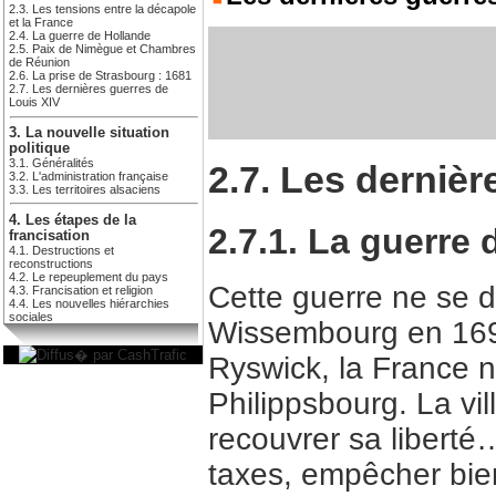
2.3. Les tensions entre la décapole
et la France
2.4. La guerre de Hollande
2.5. Paix de Nimègue et Chambres
de Réunion
2.6. La prise de Strasbourg : 1681
2.7. Les dernières guerres de
Louis XIV
3. La nouvelle situation
politique
3.1. Généralités
2.7. Les dernièr
3.2. L'administration française
3.3. Les territoires alsaciens
4. Les étapes de la
2.7.1. La guerre
francisation
4.1. Destructions et
reconstructions
4.2. Le repeuplement du pays
Cette guerre ne se d
4.3. Francisation et religion
4.4. Les nouvelles hiérarchies
sociales
Wissembourg en 1694
Ryswick, la France n
Philippsbourg. La vil
recouvrer sa liberté…
taxes, empêcher bien