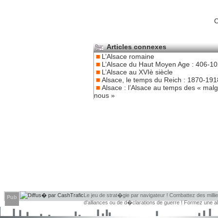
C
Articles connexes
L’Alsace romaine
L’Alsace du Haut Moyen Age : 406-1
L’Alsace au XVIè siècle
Alsace, le temps du Reich : 1870-191
Alsace : l’Alsace au temps des « mal
nous »
Le jeu de strat�gie par navigateur ! Combattez des millier
Pub
d'alliances ou de d�clarations de guerre ! Formez une 
d�couvrir leurs faiblesses !