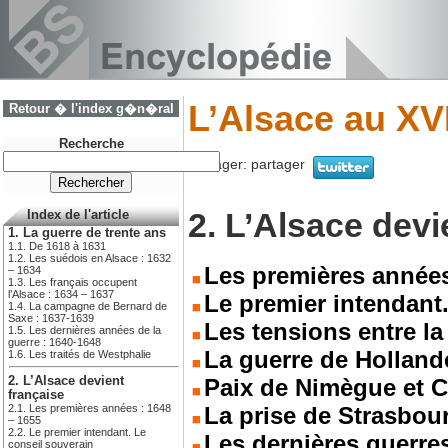
L’Alsace au XV
Retour � l'index g�n�ral
Recherche
Partager:
partager
2. L’Alsace devi
Index de l'article
1. La guerre de trente ans
1.1. De 1618 à 1631
1.2. Les suédois en Alsace : 1632
Les premières années
– 1634
1.3. Les français occupent
l’Alsace : 1634 – 1637
Le premier intendant
1.4. La campagne de Bernard de
Saxe : 1637-1639
Les tensions entre la
1.5. Les dernières années de la
guerre : 1640-1648
La guerre de Holland
1.6. Les traités de Westphalie
Paix de Nimègue et 
2. L’Alsace devient
française
La prise de Strasbour
2.1. Les premières années : 1648
– 1655
2.2. Le premier intendant. Le
Les dernières guerre
conseil souverain