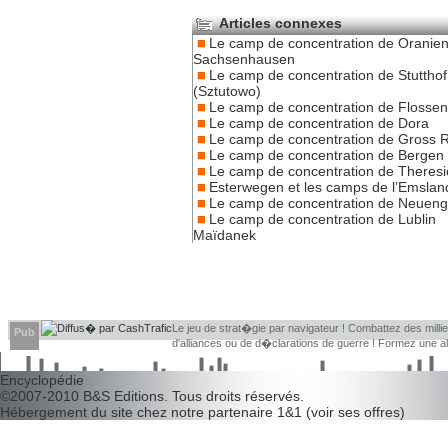
Articles connexes
Le camp de concentration de Oranien
Sachsenhausen
Le camp de concentration de Stutthof
(Sztutowo)
Le camp de concentration de Flosse
Le camp de concentration de Dora
Le camp de concentration de Gross 
Le camp de concentration de Bergen
Le camp de concentration de Theresi
Esterwegen et les camps de l’Emslan
Le camp de concentration de Neue
Le camp de concentration de Lublin
Maïdanek
Le jeu de strat�gie par navigateur ! Combattez des millier
Pub
d'alliances ou de d�clarations de guerre ! Formez une 
d�couvrir leurs faiblesses !
Encyclopédie
©2007-2010
B&S Editions
. Tous droits réservés.
Hébergement du site chez notre partenaire
1&1
(
voir ses offres
)