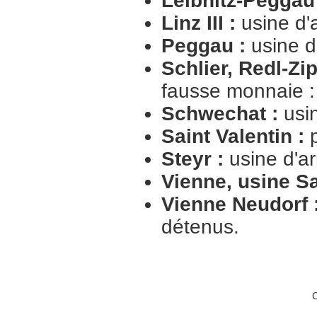
Leibnitz-Peggau
Linz III :
usine d'
Peggau :
usine d
Schlier, Redl-Zip
fausse monnaie :
Schwechat :
usin
Saint Valentin :
p
Steyr :
usine d'a
Vienne, usine Sa
Vienne Neudorf 
détenus.
C