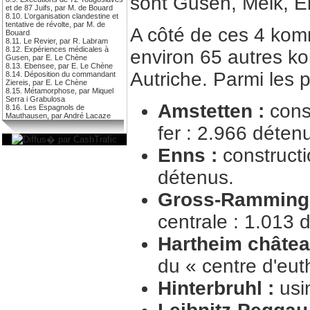
sont Gusen, Melk, E
et de 87 Juifs, par M. de Bouard
8.10. L’organisation clandestine et
tentative de révolte, par M. de
A côté de ces 4 ko
Bouard
8.11. Le Revier, par R. Labram
8.12. Expériences médicales à
environ 65 autres k
Gusen, par E. Le Chène
8.13. Ebensee, par E. Le Chène
Autriche. Parmi les pl
8.14. Déposition du commandant
Ziereis, par E. Le Chène
8.15. Métamorphose, par Miquel
Serra i Grabulosa
Amstetten :
cons
8.16. Les Espagnols de
Mauthausen, par André Lacaze
fer : 2.966 déten
Enns :
constructi
détenus.
Gross-Ramming
centrale : 1.013 
Hartheim châtea
du « centre d'eut
Hinterbruhl :
usin