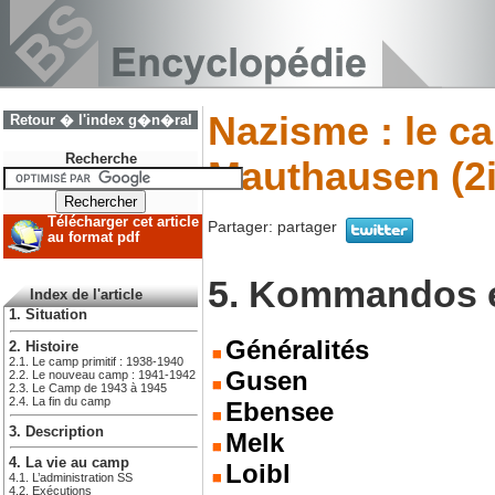
Nazisme : le c
Retour � l'index g�n�ral
Recherche
Mauthausen (2
Télécharger cet article
Partager:
partager
au format pdf
5. Kommandos e
Index de l'article
1. Situation
Généralités
2. Histoire
2.1. Le camp primitif : 1938-1940
Gusen
2.2. Le nouveau camp : 1941-1942
2.3. Le Camp de 1943 à 1945
2.4. La fin du camp
Ebensee
3. Description
Melk
4. La vie au camp
Loibl
4.1. L’administration SS
4.2. Exécutions