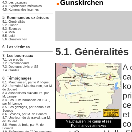
Gunskirchen
4.3. Les gazages
4.4. Expériences médicales
4.5. Kommandos internes
5. Kommandos extérieurs
5.1. Généralités
5.2. Gusen
5.3. Ebensee
5.4. Melk
5.5. Loibl
5.6. Gunskirchen
6. Les victimes
5.1. Généralités
7. Les bourreaux
7.1. Le procès
7.2. Commandants
A 
7.3. Docteurs civils et SS
7.4. Gardes
ca
8. Témoignages
8.1. Mauthausen, par le P. Riquet
ko
8.2. L’arrivée à Mauthausen, par M.
de Bouard
8.3. Assassinats d’aviateurs, par
pr
M. Lampe
8.4. Les Juifs hollandais en 1941,
ce
par M. Lampe
8.5. Les gazages, par Kandhut et
Scoops
et
8.6. Sévices, par M. de Bouard
8.7. Une journée de travail, par M.
de Bouard
Mauthausen : le camp et ses
co
8.8. Morts de froid, par M. de
Kommandos annexes
Bouard
8.9. Exécutions de 72 Yougoslaves