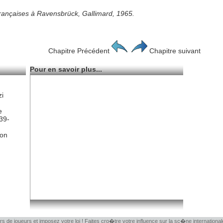
rançaises à Ravensbrück, Gallimard, 1965.
Chapitre Précédent
Chapitre suivant
Pour en savoir plus...
zi
e
39-
ion
rs de joueurs et imposez votre loi ! Faites cro�tre votre influence sur la sc�ne internationa