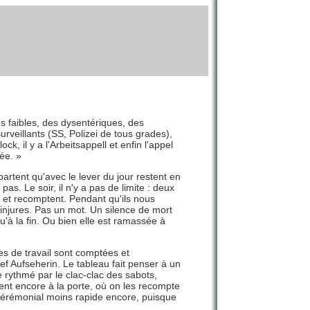
es faibles, des dysentériques, des
rveillants (SS, Polizei de tous grades),
k, il y a l'Arbeitsappell et enfin l'appel
ée. »
artent qu'avec le lever du jour restent en
as. Le soir, il n'y a pas de limite : deux
et recomptent. Pendant qu'ils nous
injures. Pas un mot. Un silence de mort
'à la fin. Ou bien elle est ramassée à
s de travail sont comptées et
ef Aufseherin. Le tableau fait penser à un
e rythmé par le clac-clac des sabots,
dent encore à la porte, où on les recompte
cérémonial moins rapide encore, puisque