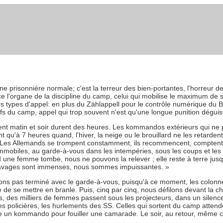
'une prisonnière normale; c'est la terreur des bien-portantes, l'horreur d
 l'organe de la discipline du camp, celui qui mobilise le maximum de su
rs types d'appel: en plus du Zählappell pour le contrôle numérique du Bloc
tifs du camp, appel qui trop souvent n'est qu'une longue punition déguis
ent matin et soir durent des heures. Les kommandos extérieurs qui ne p
u'à 7 heures quand, l'hiver, la neige ou le brouillard ne les retardent p
 Les Allemands se trompent constamment, ils recommencent, comptent 
obiles, au garde-à-vous dans les intempéries, sous les coups et les 
une femme tombe, nous ne pouvons la relever ; elle reste à terre jusqu
ravages sont immenses, nous sommes impuissantes. »
vons pas terminé avec le garde-à-vous, puisqu'à ce moment, les colonne
de se mettre en branle. Puis, cinq par cinq, nous défilons devant la ch
nes, des milliers de femmes passent sous les projecteurs, dans un silenc
des policières, les hurlements des SS. Celles qui sortent du camp atten
e un kommando pour fouiller une camarade. Le soir, au retour, même 