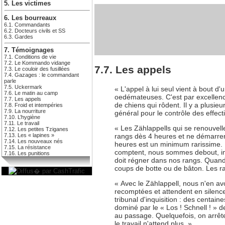
5. Les victimes
6. Les bourreaux
6.1. Commandants
6.2. Docteurs civils et SS
6.3. Gardes
7. Témoignages
7.1. Conditions de vie
7.2. Le Kommando vidange
7.7. Les appels
7.3. Le couloir des fusillées
7.4. Gazages : le commandant
parle
7.5. Uckermark
« L'appel à lui seul vient à bout d
7.6. Le matin au camp
oedémateuses. C'est par excellence
7.7. Les appels
de chiens qui rôdent. Il y a plusieu
7.8. Froid et intempéries
7.9. La nourriture
général pour le contrôle des effec
7.10. L’hygiène
7.11. Le travail
« Les Zählappells qui se renouvell
7.12. Les petites Tziganes
rangs dès 4 heures et ne démarrent q
7.13. Les « lapines »
7.14. Les nouveaux nés
heures est un minimum rarissime.
7.15. La résistance
comptent, nous sommes debout, imm
7.16. Les punitions
doit régner dans nos rangs. Quand 
coups de botte ou de bâton. Les 
« Avec le Zählappell, nous n'en a
recomptées et attendent en silence 
tribunal d'inquisition : des centai
dominé par le « Los ! Schnell ! » 
au passage. Quelquefois, on arrêt
le travail n'attend plus. »