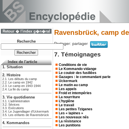
Ravensbrück, camp de 
Retour � l'index g�n�ral
Recherche
Partager:
partager
7. Témoignages
Index de l'article
Conditions de vie
1. Situation
Le Kommando vidange
Le couloir des fusillées
2. Histoire
Gazages : le commandant parle
2.1. Les débuts du camp
Uckermark
2.2. Le camp en 1942
Le matin au camp
2.3. Le camp en 1943-1944
Les appels
2.4. La fin du camp
Froid et intempéries
La nourriture
3. Vie quotidienne
L’hygiène
3.1. L’administration
3.2. Sévices
Le travail
3.3. Exécutions
Les petites Tziganes
3.4. Le Jugendlager d’Uckermark
Les « lapines »
3.5. Les enfants de Ravensbrück
Les nouveaux nés
La résistance
4. Kommandos
Les punitions