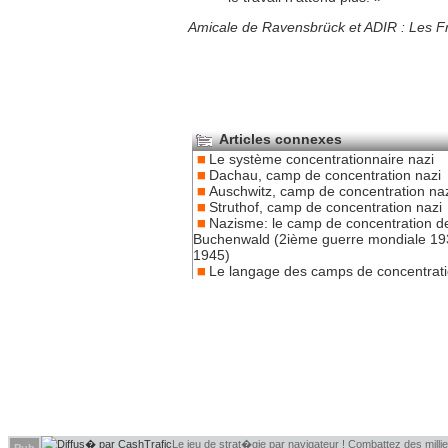
Amicale de Ravensbrück et ADIR : Les F
Articles connexes
Le système concentrationnaire nazi
Dachau, camp de concentration nazi
Auschwitz, camp de concentration na
Struthof, camp de concentration nazi
Nazisme: le camp de concentration d
Buchenwald (2ième guerre mondiale 19
1945)
Le langage des camps de concentrat
Le jeu de strat�gie par navigateur ! Combattez des millie