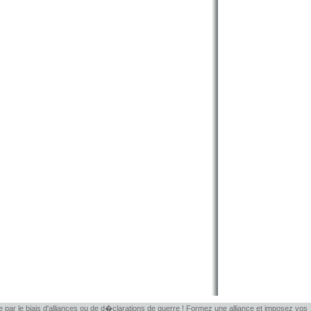
le par le biais d'alliances ou de d�clarations de guerre ! Formez une alliance et imposez vos