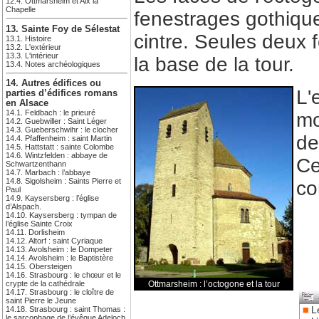
12.4. Ottmarsheim et Aix la
Chapelle
fenestrages gothique
13. Sainte Foy de Sélestat
cintre. Seules deux 
13.1. Histoire
13.2. L'extérieur
13.3. L'intérieur
la base de la tour.
13.4. Notes archéologiques
14. Autres édifices ou
L'
parties d’édifices romans
en Alsace
14.1. Feldbach : le prieuré
mo
14.2. Guebwiller : Saint Léger
14.3. Gueberschwihr : le clocher
de
14.4. Pfaffenheim : saint Martin
14.5. Hattstatt : sainte Colombe
14.6. Wintzfelden : abbaye de
Ce
Schwartzenthann
14.7. Marbach : l’abbaye
14.8. Sigolsheim : Saints Pierre et
co
Paul
14.9. Kaysersberg : l’église
d’Alspach.
14.10. Kaysersberg : tympan de
l’église Sainte Croix
14.11. Dorlisheim
14.12. Altorf : saint Cyriaque
14.13. Avolsheim : le Dompeter
14.14. Avolsheim : le Baptistère
14.15. Obersteigen
14.16. Strasbourg : le chœur et le
Ottmarsheim : l’octogone et la tour
crypte de la cathédrale
14.17. Strasbourg : le cloître de
saint Pierre le Jeune
L
14.18. Strasbourg : saint Thomas :
le sarcophage de l’évêque Adeloch