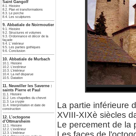
Saint Gangolf
8.1. Histoire
8.2. Plan et transformations
8.3. Le porche
8.4. Les sculptures
9. Abbatiale de Noirmoutier
9.1. Histoire
9.2. Structures et volumes
9.3. Ordonnance et décor de la
façade
9.4. L' intérieur
9.5. Les parties gothiques
9.6. Conclusion
10. Abbatiale de Murbach
10.1. Histoire
10.2. L'extérieur
10.3. L'intérieur
10.4. La nef disparue
10.5. Datation
11. Neuwiller les Saverne :
saints Pierre et Paul
11.1. Histoire
11.2. Les chapelles du chevet
11.3. La crypte
La partie inférieure 
11.4. Interprétation et date de
construction
XVIII-XIXè siècles d
12. L’octogone
d’Ottmarsheim
Le percement de la p
12.1. Histoire
12.2. L'extérieur
Les faces de l'octogo
12.3. L'intérieur