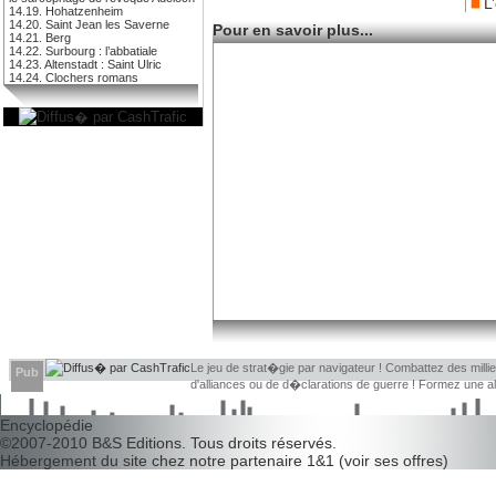
L
14.19. Hohatzenheim
14.20. Saint Jean les Saverne
Pour en savoir plus...
14.21. Berg
14.22. Surbourg : l’abbatiale
14.23. Altenstadt : Saint Ulric
14.24. Clochers romans
Le jeu de strat�gie par navigateur ! Combattez des millier
Pub
d'alliances ou de d�clarations de guerre ! Formez une 
d�couvrir leurs faiblesses !
Encyclopédie
©2007-2010
B&S Editions
. Tous droits réservés.
Hébergement du site chez notre partenaire
1&1
(
voir ses offres
)