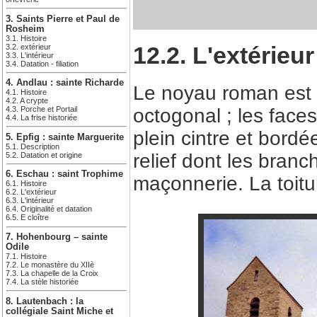
3. Saints Pierre et Paul de
Rosheim
3.1. Histoire
12.2. L'extérieur
3.2. extérieur
3.3. L'intérieur
3.4. Datation - filiation
4. Andlau : sainte Richarde
Le noyau roman est 
4.1. Histoire
4.2. A crypte
octogonal ; les face
4.3. Porche et Portail
4.4. La frise historiée
plein cintre et bord
5. Epfig : sainte Marguerite
5.1. Description
relief dont les bran
5.2. Datation et origine
6. Eschau : saint Trophime
maçonnerie. La toitur
6.1. Histoire
6.2. L'extérieur
6.3. L'intérieur
6.4. Originalité et datation
6.5. E cloître
7. Hohenbourg – sainte
Odile
7.1. Histoire
7.2. Le monastère du XIIè
7.3. La chapelle de la Croix
7.4. La stèle historiée
8. Lautenbach : la
collégiale Saint Miche et