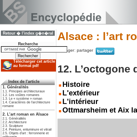
Alsace : l’art 
Retour � l'index g�n�ral
Recherche
Partager:
partager
Télécharger cet article
12. L’octogone 
au format pdf
Index de l'article
Histoire
1. Généralités
L'extérieur
1.1. Principes architecturaux
1.2. Les voûtes romanes
1.3. Le « système » roman
L'intérieur
1.4. Caractères de l’architecture
romane
Ottmarsheim et Aix l
2. L’art roman en Alsace
2.1. Généralités
2.2. Architecture
2.3. Sculpture
2.4. Peinture, enluminure et vitrail
2.5. Objets d’art : ferronnerie et
orfèvrerie