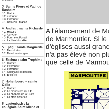
3. Saints Pierre et Paul de
Rosheim
3.1. Histoire
3.2. extérieur
3.3. L'intérieur
3.4. Datation - filiation
4. Andlau : sainte Richarde
A l'élancement de M
4.1. Histoire
4.2. A crypte
de Marmoutier. Si le
4.3. Porche et Portail
4.4. La frise historiée
d'églises aussi gran
5. Epfig : sainte Marguerite
5.1. Description
n'a pas élevé non plu
5.2. Datation et origine
6. Eschau : saint Trophime
que celle de Marmout
6.1. Histoire
6.2. L'extérieur
6.3. L'intérieur
6.4. Originalité et datation
6.5. E cloître
7. Hohenbourg – sainte
Odile
7.1. Histoire
7.2. Le monastère du XIIè
7.3. La chapelle de la Croix
7.4. La stèle historiée
8. Lautenbach : la
collégiale Saint Miche et