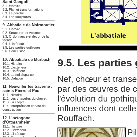
Saint Gangolf
8.1. Histoire
8.2. Plan et transformations
8.3. Le porche
8.4. Les sculptures
9. Abbatiale de Noirmoutier
9.1. Histoire
9.2. Structures et volumes
9.3. Ordonnance et décor de la
façade
9.4. L' intérieur
9.5. Les parties gothiques
9.6. Conclusion
9.5. Les parties
10. Abbatiale de Murbach
10.1. Histoire
10.2. L'extérieur
10.3. L'intérieur
10.4. La nef disparue
Nef, chœur et transe
10.5. Datation
par des œuvres de co
11. Neuwiller les Saverne :
saints Pierre et Paul
11.1. Histoire
l'évolution du gothiq
11.2. Les chapelles du chevet
11.3. La crypte
influences dont cell
11.4. Interprétation et date de
construction
Rouffach.
12. L’octogone
d’Ottmarsheim
12.1. Histoire
Pi
12.2. L'extérieur
12.3. L'intérieur