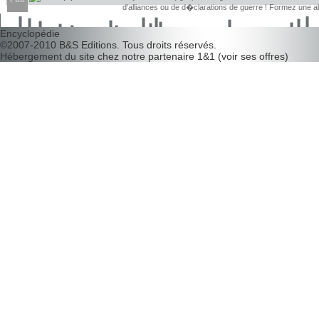
d'alliances ou de d�clarations de guerre ! Formez une 
d�couvrir leurs faiblesses !
Encyclopédie
©2007-2010
B&S Editions
. Tous droits réservés.
Hébergement du site chez notre partenaire
1&1
(
voir ses offres
)