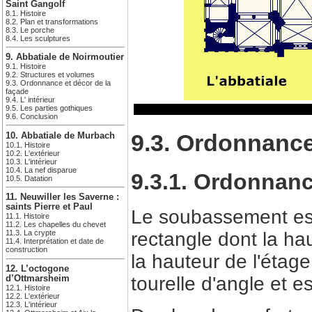
Saint Gangolf
8.1. Histoire
8.2. Plan et transformations
8.3. Le porche
8.4. Les sculptures
9. Abbatiale de Noirmoutier
9.1. Histoire
9.2. Structures et volumes
9.3. Ordonnance et décor de la
façade
9.4. L' intérieur
9.5. Les parties gothiques
9.6. Conclusion
9.3. Ordonnance
10. Abbatiale de Murbach
10.1. Histoire
10.2. L'extérieur
10.3. L'intérieur
10.4. La nef disparue
9.3.1. Ordonnan
10.5. Datation
11. Neuwiller les Saverne :
saints Pierre et Paul
Le soubassement est 
11.1. Histoire
11.2. Les chapelles du chevet
rectangle dont la hau
11.3. La crypte
11.4. Interprétation et date de
construction
la hauteur de l'étag
12. L’octogone
tourelle d'angle et e
d’Ottmarsheim
12.1. Histoire
12.2. L'extérieur
12.3. L'intérieur