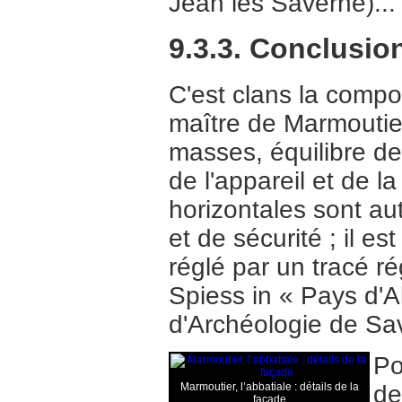
Jean les Saverne)...
9.3.3. Conclusio
C'est clans la compos
maître de Marmoutie
masses, équilibre d
de l'appareil et de la
horizontales sont au
et de sécurité ; il es
réglé par un tracé r
Spiess in « Pays d'Al
d'Archéologie de Sa
Po
Marmoutier, l’abbatiale : détails de la
de
façade