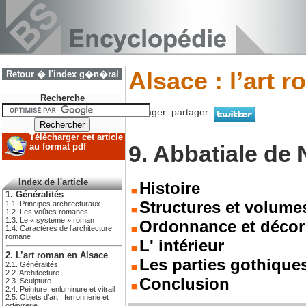
Alsace : l’art 
Retour � l'index g�n�ral
Recherche
Partager:
partager
Télécharger cet article
9. Abbatiale de
au format pdf
Index de l'article
Histoire
1. Généralités
Structures et volume
1.1. Principes architecturaux
1.2. Les voûtes romanes
1.3. Le « système » roman
Ordonnance et décor 
1.4. Caractères de l’architecture
romane
L' intérieur
2. L’art roman en Alsace
Les parties gothique
2.1. Généralités
2.2. Architecture
Conclusion
2.3. Sculpture
2.4. Peinture, enluminure et vitrail
2.5. Objets d’art : ferronnerie et
orfèvrerie