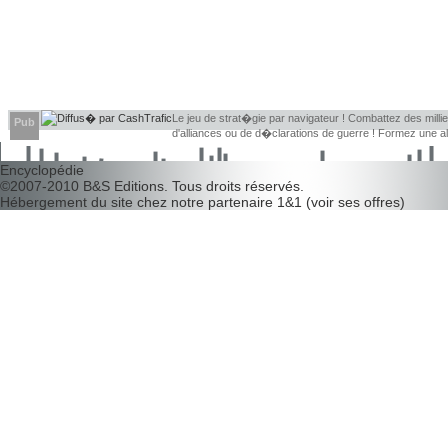
Le jeu de strat�gie par navigateur ! Combattez des millier
Pub
d'alliances ou de d�clarations de guerre ! Formez une 
d�couvrir leurs faiblesses !
Encyclopédie
©2007-2010
B&S Editions
. Tous droits réservés.
Hébergement du site chez notre partenaire
1&1
(
voir ses offres
)