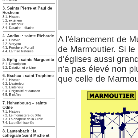
3. Saints Pierre et Paul de
Rosheim
3.1. Histoire
3.2. extérieur
3.3. L'intérieur
3.4. Datation - filiation
4. Andlau : sainte Richarde
A l'élancement de M
4.1. Histoire
4.2. A crypte
de Marmoutier. Si le
4.3. Porche et Portail
4.4. La frise historiée
d'églises aussi gran
5. Epfig : sainte Marguerite
5.1. Description
n'a pas élevé non plu
5.2. Datation et origine
6. Eschau : saint Trophime
que celle de Marmout
6.1. Histoire
6.2. L'extérieur
6.3. L'intérieur
6.4. Originalité et datation
6.5. E cloître
7. Hohenbourg – sainte
Odile
7.1. Histoire
7.2. Le monastère du XIIè
7.3. La chapelle de la Croix
7.4. La stèle historiée
8. Lautenbach : la
collégiale Saint Miche et