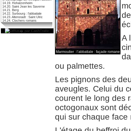
14.19. Hohatzenheim
mo
14.20. Saint Jean les Saverne
14.21. Berg
de
14.22. Surbourg : l’abbatiale
14.23. Altenstadt : Saint Ulric
14.24. Clochers romans
éc
A 
ci
Marmoutier : l’abbatiale : façade romane
da
ou palmettes.
Les pignons des deu
aveugles. Celui du c
courent le long des 
octogonaux sont déco
qui sur chaque face 
L'étage du beffroi du