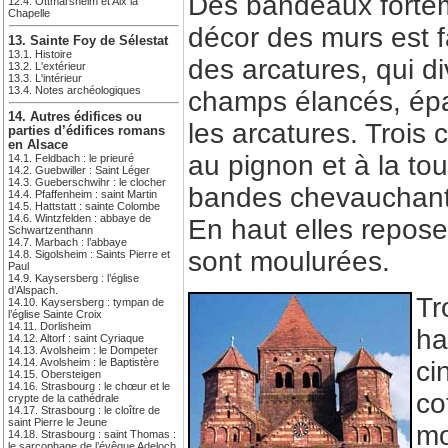
Des bandeaux fortem
12.4. Ottmarsheim et Aix la
Chapelle
décor des murs est fa
13. Sainte Foy de Sélestat
13.1. Histoire
des arcatures, qui d
13.2. L'extérieur
13.3. L'intérieur
13.4. Notes archéologiques
champs élancés, épa
14. Autres édifices ou
les arcatures. Trois
parties d’édifices romans
en Alsace
au pignon et à la to
14.1. Feldbach : le prieuré
14.2. Guebwiller : Saint Léger
14.3. Gueberschwihr : le clocher
bandes chevauchant 
14.4. Pfaffenheim : saint Martin
14.5. Hattstatt : sainte Colombe
14.6. Wintzfelden : abbaye de
En haut elles repos
Schwartzenthann
14.7. Marbach : l’abbaye
sont moulurées.
14.8. Sigolsheim : Saints Pierre et
Paul
14.9. Kaysersberg : l’église
d’Alspach.
Tr
14.10. Kaysersberg : tympan de
l’église Sainte Croix
14.11. Dorlisheim
ha
14.12. Altorf : saint Cyriaque
14.13. Avolsheim : le Dompeter
14.14. Avolsheim : le Baptistère
ci
14.15. Obersteigen
14.16. Strasbourg : le chœur et le
co
crypte de la cathédrale
14.17. Strasbourg : le cloître de
saint Pierre le Jeune
mo
14.18. Strasbourg : saint Thomas :
le sarcophage de l’évêque Adeloch