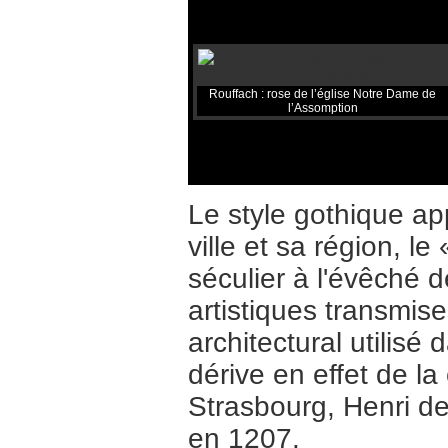
Rouffach : rose de l’église Notre Dame de
l’Assomption
Le style gothique ap
ville et sa région, l
séculier à l'évêché d
artistiques transmis
architectural utilis
dérive en effet de l
Strasbourg, Henri de
en 1207.