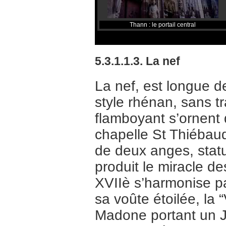
Thann : le portail central
5.3.1.1.3. La nef
La nef, est longue d
style rhénan, sans tr
flamboyant s’ornent 
chapelle St Thiébaud,
de deux anges, statu
produit le miracle de
XVIIè s’harmonise pa
sa voûte étoilée, la
Madone portant un J