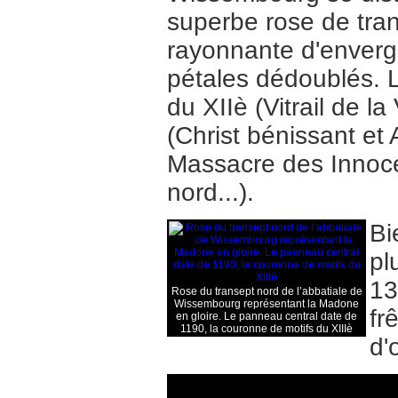
superbe rose de tran
rayonnante d'enverg
pétales dédoublés. L
du XIIè (Vitrail de l
(Christ bénissant et
Massacre des Innoce
nord...).
Bi
pl
13
Rose du transept nord de l’abbatiale de
Wissembourg représentant la Madone
fr
en gloire. Le panneau central date de
1190, la couronne de motifs du XIIIè
d'