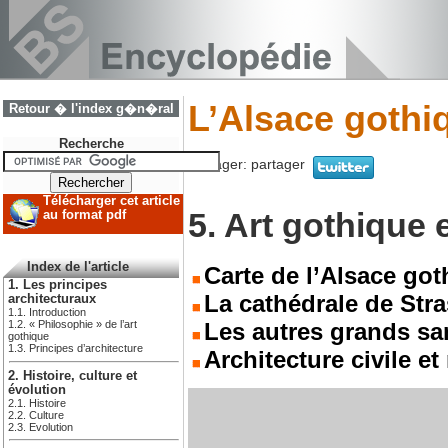
L’Alsace gothi
Retour � l'index g�n�ral
Recherche
Partager:
partager
Télécharger cet article
5. Art gothique 
au format pdf
Index de l'article
Carte de l’Alsace got
1. Les principes
La cathédrale de Str
architecturaux
1.1. Introduction
Les autres grands sa
1.2. « Philosophie » de l’art
gothique
1.3. Principes d’architecture
Architecture civile et 
2. Histoire, culture et
évolution
2.1. Histoire
2.2. Culture
2.3. Evolution