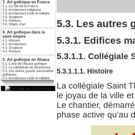
3. Art gothique en France
3.1. Le rôle de la France
3.2. Architecture religieuse
3.3. Architecture civile et militaire
3.4. Sculpture
5.3. Les autres
3.5. Peinture
3.6. Objets d’art
4. Art gothique dans le
saint empire
5.3.1. Edifices m
4.1. Histoire
4.2. Architecture
4.3. Sculpture
4.4. Peinture
5.3.1.1. Collégiale
5. Art gothique en Alsace
5.1. Carte de l’Alsace gothique
5.2. La cathédrale de Strasbourg
5.3.1.1.1. Histoire
5.3. Les autres grands sanctuaires
gothiques
5.4. Architecture civile et militaire
La collégiale Saint 
le joyau de la ville
Le chantier, démarr
phase active qu’au 