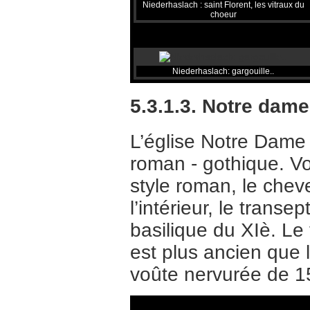
Niederhaslach : saint Florent, les vitraux du
choeur
Niederhaslach: gargouille..
5.3.1.3. Notre dam
L’église Notre Dame 
roman - gothique. Vo
style roman, le chev
l’intérieur, le trans
basilique du XIè. Le
est plus ancien que 
voûte nervurée de 1