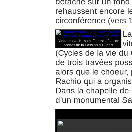
détache sur un fond
rehaussent encore l
circonférence (vers 
La
Niederhaslach : saint Florent, détail de
vi
scènes de la Passion du Christ
(Cycles de la vie du 
de trois travées pos
alors que le choeur, 
Rachio qui a organisé
Dans la chapelle de 
d’un monumental Sai