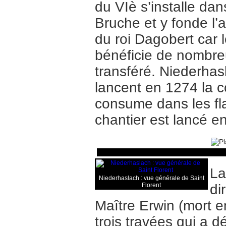
du VIè s’installe dan
Bruche et y fonde l’
du roi Dagobert car l
bénéficie de nombreu
transféré. Niederhas
lancent en 1274 la co
consume dans les fl
chantier est lancé e
La
Niederhaslach : vue générale de Saint
Florent
di
Maître Erwin (mort e
trois travées qui a 