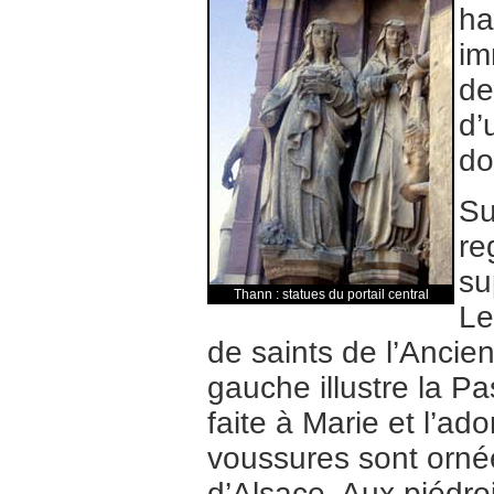
ha
im
de
d’
do
Su
re
su
Thann : statues du portail central
Le
de saints de l’Ancie
gauche illustre la Pa
faite à Marie et l’ad
voussures sont ornée
d’Alsace. Aux piédroi