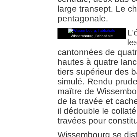
large transept. Le c
pentagonale.
L'
Wissembourg, l’abbatiale
le
cantonnées de quatr
hautes à quatre lanc
tiers supérieur des b
simulé. Rendu pruden
maître de Wissembourg
de la travée et cach
il dédouble le collat
travées pour constit
Wissembourg se dist