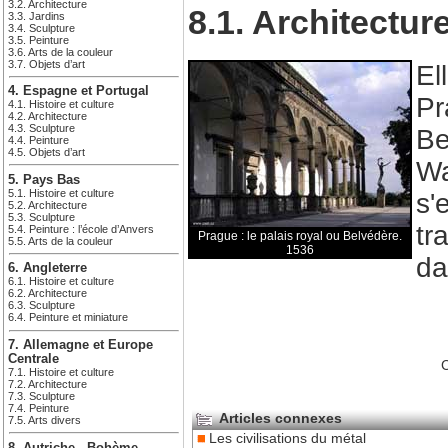
3.2. Architecture
8.1. Architectur
3.3. Jardins
3.4. Sculpture
3.5. Peinture
3.6. Arts de la couleur
3.7. Objets d’art
El
4. Espagne et Portugal
Pr
4.1. Histoire et culture
4.2. Architecture
4.3. Sculpture
Be
4.4. Peinture
4.5. Objets d’art
Wa
5. Pays Bas
5.1. Histoire et culture
s'
5.2. Architecture
5.3. Sculpture
tr
5.4. Peinture : l’école d’Anvers
Prague : le palais royal ou Belvédère.
5.5. Arts de la couleur
1536
da
6. Angleterre
6.1. Histoire et culture
6.2. Architecture
6.3. Sculpture
6.4. Peinture et miniature
7. Allemagne et Europe
Centrale
C
7.1. Histoire et culture
7.2. Architecture
7.3. Sculpture
7.4. Peinture
Articles connexes
7.5. Arts divers
Les civilisations du métal
8. Autriche - Bohème