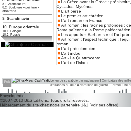
La Grèce avant la Grèce : préhistoire,
8.1. Architecture
Cyclades, Mycènes
8.2. Sculpture – peinture -
L'art perse
orfèvrerie
Le premier art chrétien
9. Scandinavie
L’art roman en France
Art roman : les racines profondes : de
10. Europe orientale
Rome païenne à la Rome paléochrétien
10.1. Pologne
Les apports « Barbares » et l’art pré
10.2. Russie
Art roman : l’aspect technique : l’équil
roman
L’art précolombien
L’art indou
Art - Le Quattrocento
L’art de l’Islam
Le jeu de strat�gie par navigateur ! Combattez des millier
Pub
d'alliances ou de d�clarations de guerre ! Formez une 
d�couvrir leurs faiblesses !
Encyclopédie
©2007-2010
B&S Editions
. Tous droits réservés.
Hébergement du site chez notre partenaire
1&1
(
voir ses offres
)