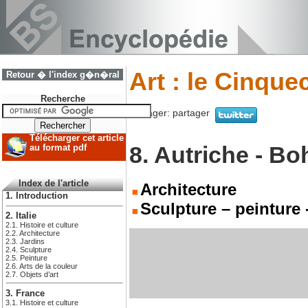
Art : le Cinque
Retour � l'index g�n�ral
Recherche
Partager:
partager
Télécharger cet article
8. Autriche - B
au format pdf
Index de l'article
Architecture
1. Introduction
Sculpture – peinture -
2. Italie
2.1. Histoire et culture
2.2. Architecture
2.3. Jardins
2.4. Sculpture
2.5. Peinture
2.6. Arts de la couleur
2.7. Objets d’art
3. France
3.1. Histoire et culture