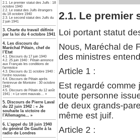
2.1. Le premier statut des Juifs : 18
octobre 1940
2.2. Le statut des Juifs étrangers
2.1. Le premier 
du 18 octobre 1940
2.3. Le second statut des Juifs du
2 juin 1941
Loi portant statut des
3. Charte du travail définie
par la loi du 4 octobre 1941
4. Les discours du
Nous, Maréchal de Fr
Maréchal Pétain, chef de
l’Etat
des ministres entend
4.1. Discours du 17 juin 1940
4.2. 25 juin 1940 : Pétain annonce
aux Français les conditions de
l'armistice
Article 1 :
4.3. Discours du 11 octobre 1940 :
l’ordre nouveau
4.4. Discours de Pétain après
l’entrevue de Montoire : 30 octobre
Est regardé comme jui
1940
4.5. Discours de Pétain du 12 août
toute personne issue
1941 : « Le vent mauvais… »
5. Discours de Pierre Laval
de deux grands-paren
du 22 juin 1942 : « Je
souhaite la victoire de
même est juif.
l'Allemagne... »
6. L’appel du 18 juin 1940
Article 2 :
du général De Gaulle à la
radio de Londres