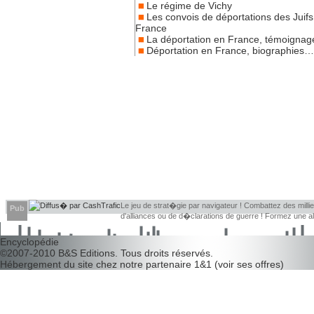
Le régime de Vichy
Les convois de déportations des Juifs
France
La déportation en France, témoigna
Déportation en France, biographies…
Le jeu de strat�gie par navigateur ! Combattez des millier
Pub
d'alliances ou de d�clarations de guerre ! Formez une 
d�couvrir leurs faiblesses !
Encyclopédie
©2007-2010
B&S Editions
. Tous droits réservés.
Hébergement du site chez notre partenaire
1&1
(
voir ses offres
)