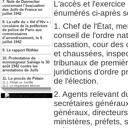
L'accès et l'exercic
7. Note de Dannecker
concernant l’évacuation
des Juifs de France en
énumérés ci-après son
juillet 1942
8. La rafle du « Vel d’Hiv » :
1. Chef de l'État, m
circulaire de la préfecture
de police de Paris aux
conseil de l'ordre na
commissaires
d’arrondissement, le 8
cassation, cour des
juillet 1942
9. Le rapport Röthke
et chaussées, inspec
10. Protestation de
tribunaux de premièr
monseigneur Saliège le 30
août 1942 contre les
juridictions d'ordre
arrestations de Juifs
11. Le procès de Pétain
de l'élection.
11.1. Pétain se Justifie
11.2. Le réquisitoire Mornet
2. Agents relevant d
secrétaires généraux
généraux, directeurs
ministères, préfets,