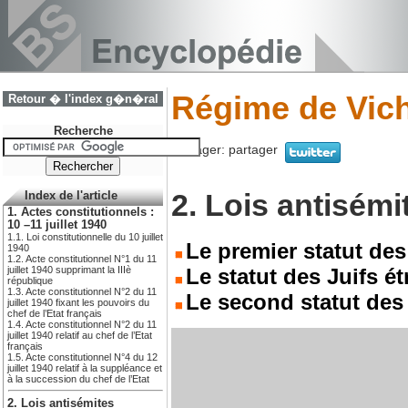
Régime de Vichy
Retour � l'index g�n�ral
Recherche
Partager:
partager
2. Lois antisémi
Index de l'article
1. Actes constitutionnels :
10 –11 juillet 1940
1.1. Loi constitutionnelle du 10 juillet
Le premier statut des
1940
1.2. Acte constitutionnel N°1 du 11
juillet 1940 supprimant la IIIè
Le statut des Juifs é
république
1.3. Acte constitutionnel N°2 du 11
Le second statut des 
juillet 1940 fixant les pouvoirs du
chef de l’Etat français
1.4. Acte constitutionnel N°2 du 11
juillet 1940 relatif au chef de l’Etat
français
1.5. Acte constitutionnel N°4 du 12
juillet 1940 relatif à la suppléance et
à la succession du chef de l’Etat
2. Lois antisémites