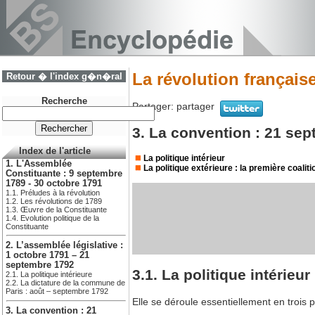
La révolution français
Retour � l'index g�n�ral
Recherche
Partager:
partager
3. La convention : 21 se
Index de l'article
La politique intérieur
1. L'Assemblée
La politique extérieure : la première coaliti
Constituante : 9 septembre
1789 - 30 octobre 1791
1.1. Préludes à la révolution
1.2. Les révolutions de 1789
1.3. Œuvre de la Constituante
1.4. Evolution politique de la
Constituante
2. L’assemblée législative :
1 octobre 1791 – 21
septembre 1792
3.1. La politique intérieur
2.1. La politique intérieure
2.2. La dictature de la commune de
Paris : août – septembre 1792
Elle se déroule essentiellement en trois 
3. La convention : 21