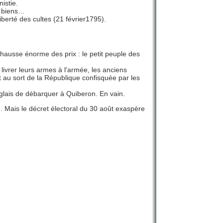
nistie.
es biens…
liberté des cultes (21 février1795).
hausse énorme des prix : le petit peuple des
livrer leurs armes à l'armée, les anciens
nt au sort de la République confisquée par les
nglais de débarquer à Quiberon. En vain.
n. Mais le décret électoral du 30 août exaspère