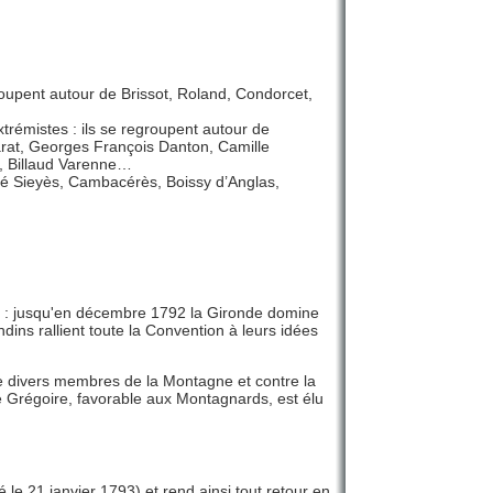
roupent autour de Brissot, Roland, Condorcet,
rémistes : ils se regroupent autour de
arat, Georges François Danton, Camille
é, Billaud Varenne…
bbé Sieyès, Cambacérès, Boissy d’Anglas,
ieur : jusqu'en décembre 1792 la Gironde domine
ins rallient toute la Convention à leurs idées
re divers membres de la Montagne et contre la
 Grégoire, favorable aux Montagnards, est élu
 le 21 janvier 1793) et rend ainsi tout retour en