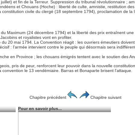
0 juillet) et fin de la Terreur. Suppression du tribunal révolutionnaire ; am
Vendéens et Chouans (Hoche) : liberté de culte, amnistie, restitution d
 la constitution civile du clergé (18 septembre 1794), proclamation de la 
 du Maximum (24 décembre 1794) et la liberté des prix entraînent une 
Jacobins et royalistes vont en profiter.
du 20 mai 1794. La Convention réagit : les ouvriers émeutiers doivent 
cisif : l'armée intervient contre le peuple qui désormais sera indiffére
Blanche en Province ; les chouans émigrés tentent avec le soutien des A
is, pris de peur, renforcent leur pouvoir dans la nouvelle constitutio
la convention le 13 vendémiaire. Barras et Bonaparte brisent l'attaque.
Chapitre précédent
Chapitre suivant
Pour en savoir plus...