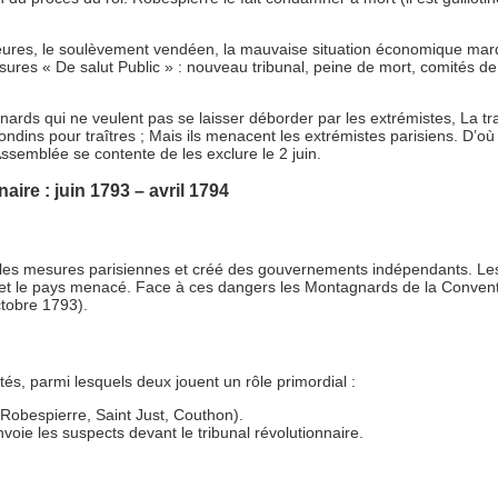
eures, le soulèvement vendéen, la mauvaise situation économique marquen
esures « De salut Public » : nouveau tribunal, peine de mort, comités d
rds qui ne veulent pas se laisser déborder par les extrémistes, La tr
ondins pour traîtres ; Mais ils menacent les extrémistes parisiens. D’où
Assemblée se contente de les exclure le 2 juin.
ire : juin 1793 – avril 1794
e les mesures parisiennes et créé des gouvernements indépendants. Les r
rave et le pays menacé. Face à ces dangers les Montagnards de la Conve
ctobre 1793).
tés, parmi lesquels deux jouent un rôle primordial :
 Robespierre, Saint Just, Couthon).
voie les suspects devant le tribunal révolutionnaire.