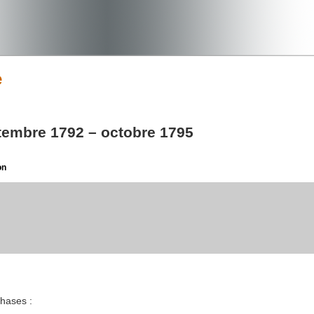
e
ptembre 1792 – octobre 1795
on
phases :