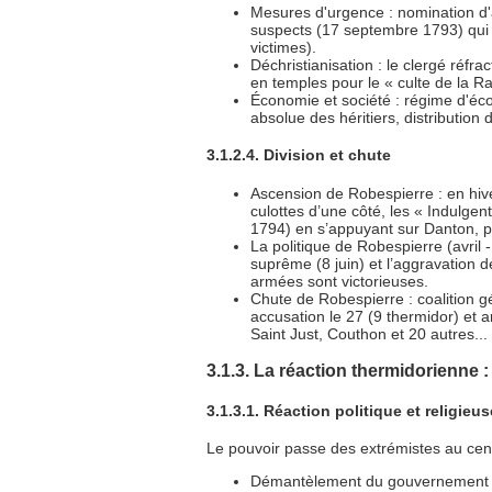
Mesures d'urgence : nomination d'a
suspects (17 septembre 1793) qui 
victimes).
Déchristianisation : le clergé réfr
en temples pour le « culte de la Rai
Économie et société : régime d'éco
absolue des héritiers, distribution
3.1.2.4. Division et chute
Ascension de Robespierre : en hive
culottes d’une côté, les « Indulge
1794) en s’appuyant sur Danton, pui
La politique de Robespierre (avril -
suprême (8 juin) et l’aggravation de 
armées sont victorieuses.
Chute de Robespierre : coalition g
accusation le 27 (9 thermidor) et a
Saint Just, Couthon et 20 autres...
3.1.3. La réaction thermidorienne :
3.1.3.1. Réaction politique et religieus
Le pouvoir passe des extrémistes au centr
Démantèlement du gouvernement ré