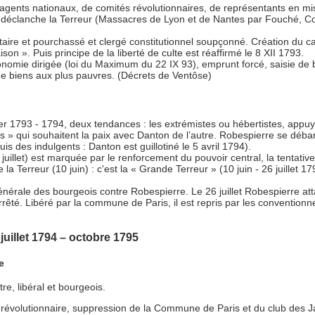
gents nationaux, de comités révolutionnaires, de représentants en miss
déclanche la Terreur (Massacres de Lyon et de Nantes par Fouché, Cout
actaire et pourchassé et clergé constitutionnel soupçonné. Création du c
son ». Puis principe de la liberté de culte est réaffirmé le 8 XII 1793.
nomie dirigée (loi du Maximum du 22 IX 93), emprunt forcé, saisie de bie
 de biens aux plus pauvres. (Décrets de Ventôse)
r 1793 - 1794, deux tendances : les extrémistes ou hébertistes, appuyé
nts » qui souhaitent la paix avec Danton de l’autre. Robespierre se dé
s des indulgents : Danton est guillotiné le 5 avril 1794).
 juillet) est marquée par le renforcement du pouvoir central, la tentative 
la Terreur (10 juin) : c'est la « Grande Terreur » (10 juin - 26 juillet 179
énérale des bourgeois contre Robespierre. Le 26 juillet Robespierre at
rrêté. Libéré par la commune de Paris, il est repris par les conventionn
 juillet 1794 – octobre 1795
e
e, libéral et bourgeois.
volutionnaire, suppression de la Commune de Paris et du club des J