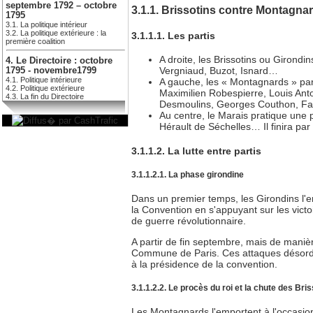
septembre 1792 – octobre
3.1.1. Brissotins contre Montagna
1795
3.1. La politique intérieur
3.2. La politique extérieure : la
3.1.1.1. Les partis
première coalition
A droite, les Brissotins ou Girond
4. Le Directoire : octobre
Vergniaud, Buzot, Isnard…
1795 - novembre1799
4.1. Politique intérieure
A gauche, les « Montagnards » par
4.2. Politique extérieure
Maximilien Robespierre, Louis Ant
4.3. La fin du Directoire
Desmoulins, Georges Couthon, Fabr
Au centre, le Marais pratique une 
Hérault de Séchelles… Il finira pa
3.1.1.2. La lutte entre partis
3.1.1.2.1. La phase girondine
Dans un premier temps, les Girondins l'em
la Convention en s'appuyant sur les vict
de guerre révolutionnaire.
A partir de fin septembre, mais de maniè
Commune de Paris. Ces attaques désordon
à la présidence de la convention.
3.1.1.2.2. Le procès du roi et la chute des Bri
Les Montagnards l'emportent à l'occasion d