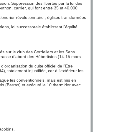
ion. Suppression des libertés par la loi des
hon, carrier, qui font entre 35 et 40.000
alendrier révolutionnaire ; églises transformées
ns, loi successorale établissant l'égalité
s sur le club des Cordeliers et les Sans
barrasse d'abord des Hébertistes (14-15 mars
d'organisation du culte officiel de l’Etre
4), totalement injustifiée, car à l'extérieur les
taque les conventionnels, mais est mis en
els (Barras) et exécuté le 10 thermidor avec
acobins.