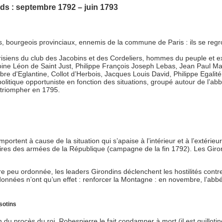
rds : septembre 1792 – juin 1793
ins, bourgeois provinciaux, ennemis de la commune de Paris : ils se reg
isiens du club des Jacobins et des Cordeliers, hommes du peuple et ext
oine Léon de Saint Just, Philippe François Joseph Lebas, Jean Paul M
e d'Eglantine, Collot d’Herbois, Jacques Louis David, Philippe Egalit
politique opportuniste en fonction des situations, groupé autour de l’a
r triompher en 1795.
portent à cause de la situation qui s’apaise à l’intérieur et à l’extér
oires des armées de la République (campagne de la fin 1792). Les Girond
re peu ordonnée, les leaders Girondins déclenchent les hostilités cont
nées n’ont qu’un effet : renforcer la Montagne : en novembre, l’abbé
ssotins
u procès du roi. Robespierre le fait condamner à mort (il est guillotiné