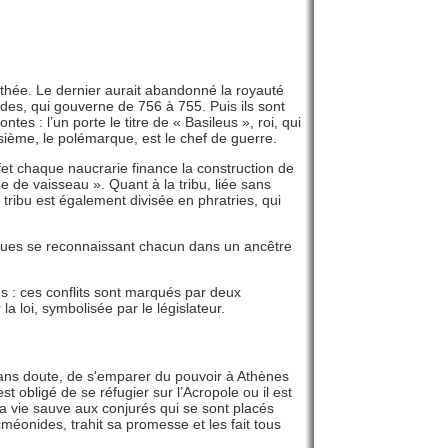
cthée. Le dernier aurait abandonné la royauté
ides, qui gouverne de 756 à 755. Puis ils sont
es : l’un porte le titre de « Basileus », roi, qui
isième, le polémarque, est le chef de guerre.
ffet chaque naucrarie finance la construction de
ne de vaisseau ». Quant à la tribu, liée sans
a tribu est également divisée en phratries, qui
tiques se reconnaissant chacun dans un ancêtre
ns : ces conflits sont marqués par deux
a loi, symbolisée par le législateur.
ans doute, de s'emparer du pouvoir à Athènes
 obligé de se réfugier sur l’Acropole ou il est
 vie sauve aux conjurés qui se sont placés
cméonides, trahit sa promesse et les fait tous