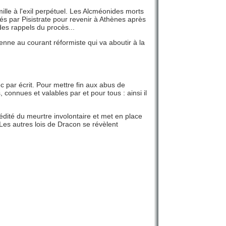
lle à l'exil perpétuel. Les Alcméonides morts
lés par Pisistrate pour revenir à Athènes après
des rappels du procès...
ienne au courant réformiste qui va aboutir à la
c par écrit. Pour mettre fin aux abus de
s, connues et valables par et pour tous : ainsi il
édité du meurtre involontaire et met en place
 Les autres lois de Dracon se révèlent