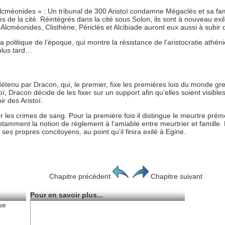
Alcméonides » : Un tribunal de 300 Aristoï condamne Mégaclès et sa fami
es de la cité. Réintégrés dans la cité sous Solon, ils sont à nouveau exi
 Alcméonides, Clisthène, Périclès et Alcibiade auront eux aussi à subir 
 politique de l’époque, qui montre la résistance de l'aristocratie athén
plus tard…
détenu par Dracon, qui, le premier, fixe les premières lois du monde gre
stoï, Dracon décide de les fixer sur un support afin qu'elles soient visible
r des Aristoï.
 les crimes de sang. Pour la première fois il distingue le meurtre prém
tamment la notion de règlement à l'amiable entre meurtrier et famille.
 propres concitoyens, au point qu’il finira exilé à Egine.
Chapitre précédent
Chapitre suivant
Pour en savoir plus...
ue