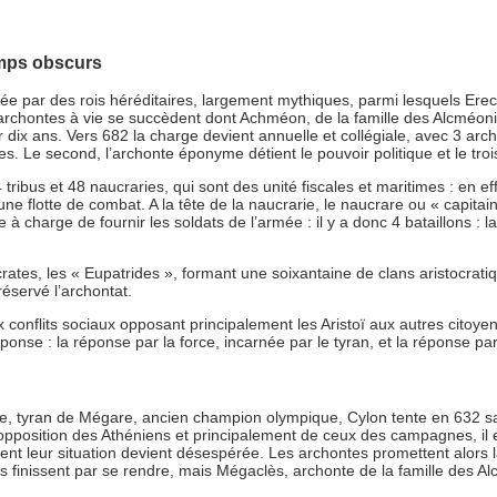
temps obscurs
igée par des rois héréditaires, largement mythiques, parmi lesquels Ere
0 archontes à vie se succèdent dont Achméon, de la famille des Alcméon
ix ans. Vers 682 la charge devient annuelle et collégiale, avec 3 archont
res. Le second, l’archonte éponyme détient le pouvoir politique et le tro
 tribus et 48 naucraries, qui sont des unité fiscales et maritimes : en e
ne flotte de combat. A la tête de la naucrarie, le naucrare ou « capitai
 à charge de fournir les soldats de l’armée : il y a donc 4 bataillons : l
crates, les « Eupatrides », formant une soixantaine de clans aristocra
éservé l’archontat.
 conflits sociaux opposant principalement les Aristoï aux autres citoye
se : la réponse par la force, incarnée par le tyran, et la réponse par l
e, tyran de Mégare, ancien champion olympique, Cylon tente en 632 s
opposition des Athéniens et principalement de ceux des campagnes, il est
 leur situation devient désespérée. Les archontes promettent alors la
ls finissent par se rendre, mais Mégaclès, archonte de la famille des Al