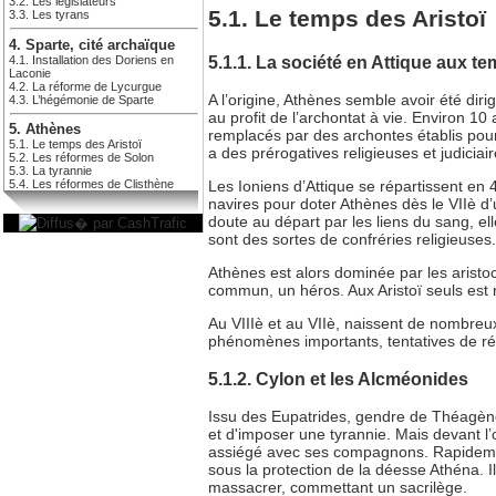
3.2. Les législateurs
5.1. Le temps des Aristoï
3.3. Les tyrans
4. Sparte, cité archaïque
5.1.1. La société en Attique aux 
4.1. Installation des Doriens en
Laconie
4.2. La réforme de Lycurgue
A l’origine, Athènes semble avoir été dir
4.3. L’hégémonie de Sparte
au profit de l’archontat à vie. Environ 1
5. Athènes
remplacés par des archontes établis pour d
5.1. Le temps des Aristoï
a des prérogatives religieuses et judiciai
5.2. Les réformes de Solon
5.3. La tyrannie
5.4. Les réformes de Clisthène
Les Ioniens d’Attique se répartissent en 4
navires pour doter Athènes dès le VIIè d’u
doute au départ par les liens du sang, elle
sont des sortes de confréries religieuses.
Athènes est alors dominée par les aristo
commun, un héros. Aux Aristoï seuls est r
Au VIIIè et au VIIè, naissent de nombreux
phénomènes importants, tentatives de répon
5.1.2. Cylon et les Alcméonides
Issu des Eupatrides, gendre de Théagèn
et d'imposer une tyrannie. Mais devant l’
assiégé avec ses compagnons. Rapidement
sous la protection de la déesse Athéna. I
massacrer, commettant un sacrilège.