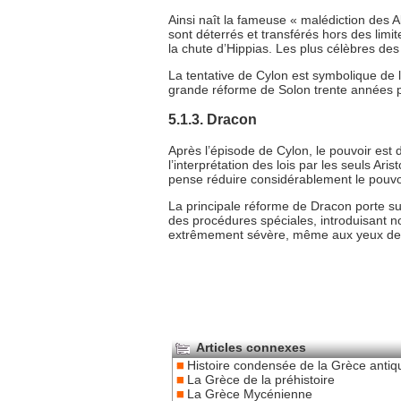
Ainsi naît la fameuse « malédiction des 
sont déterrés et transférés hors des limit
la chute d’Hippias. Les plus célèbres des
La tentative de Cylon est symbolique de la
grande réforme de Solon trente années 
5.1.3. Dracon
Après l’épisode de Cylon, le pouvoir est 
l’interprétation des lois par les seuls Ari
pense réduire considérablement le pouvoi
La principale réforme de Dracon porte sur
des procédures spéciales, introduisant no
extrêmement sévère, même aux yeux de ses
Articles connexes
Histoire condensée de la Grèce antiq
La Grèce de la préhistoire
La Grèce Mycénienne