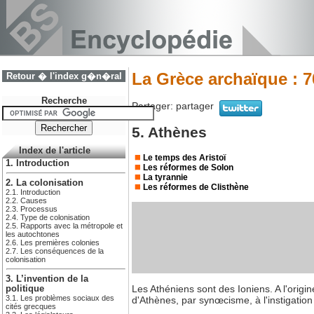
La Grèce archaïque : 7
Retour � l'index g�n�ral
Recherche
Partager:
partager
5. Athènes
Index de l'article
Le temps des Aristoï
1. Introduction
Les réformes de Solon
La tyrannie
2. La colonisation
Les réformes de Clisthène
2.1. Introduction
2.2. Causes
2.3. Processus
2.4. Type de colonisation
2.5. Rapports avec la métropole et
les autochtones
2.6. Les premières colonies
2.7. Les conséquences de la
colonisation
3. L’invention de la
Les Athéniens sont des Ioniens. A l'origin
politique
3.1. Les problèmes sociaux des
d'Athènes, par synœcisme, à l'instigat
cités grecques