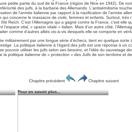
une petite partie du sud de la France (région de Nice en 1942). De nom
l'infériorité des juifs, à la barbarie des Allemands. L'antisémitisme touch
cisation de l'armée italienne par rapport à la nazification de l'armée al
 qui concerne le massacre de civils, femmes et enfants. Surtout, très ra
Iè Reich. C’est l'Allemagne qui a gagné contre la France, c’est elle qui
l'espace vital, « spazio vitale » italien. Mais d’un autre côté, l’Alle
traiter comme d’autres alliés vis-à-vis desquels elle se comporte en véri
ée militairement par une longue série d’échecs, tient en quelque sorte à 
ige. La politique italienne à l'égard des juifs est une réponse à un con
e pouvoir utiliser les juifs selon ses besoins, et l’idée du sauvetage de
 la politique italienne de « protection » des Juifs de son territoire et de
Chapitre précédent
Chapitre suivant
Pour en savoir plus...