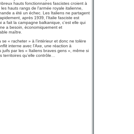
breux hauts fonctionnaires fascistes croient à
e les hauts rangs de l'armée royale italienne,
lemande a été un échec. Les Italiens ne partagent
pidement, après 1939, l’Italie fasciste est
 a fait la campagne balkanique, c’est elle qui
magne a besoin, économiquement et
table maître.
se « racheter » à l’intérieur et donc ne tolère
flit interne avec l'Axe, une réaction à
s juifs par les « Italiens braves gens », même si
s territoires qu’elle contrôle…