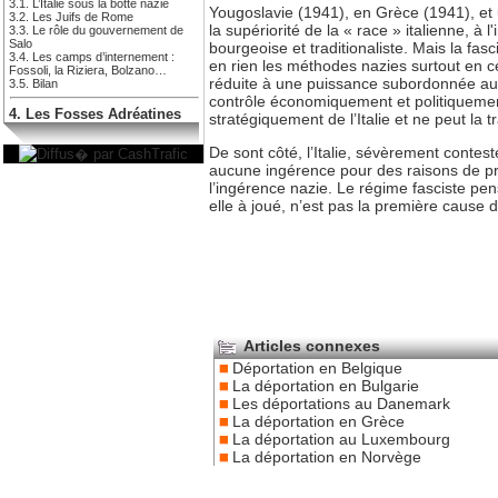
3.1. L’Italie sous la botte nazie
Yougoslavie (1941), en Grèce (1941), et 
3.2. Les Juifs de Rome
la supériorité de la « race » italienne, à 
3.3. Le rôle du gouvernement de
Salo
bourgeoise et traditionaliste. Mais la fas
3.4. Les camps d’internement :
en rien les méthodes nazies surtout en ce
Fossoli, la Riziera, Bolzano…
réduite à une puissance subordonnée au II
3.5. Bilan
contrôle économiquement et politiquement 
4. Les Fosses Adréatines
stratégiquement de l’Italie et ne peut la 
De sont côté, l’Italie, sévèrement contest
aucune ingérence pour des raisons de prest
l’ingérence nazie. Le régime fasciste pens
elle à joué, n’est pas la première cause de
Articles connexes
Déportation en Belgique
La déportation en Bulgarie
Les déportations au Danemark
La déportation en Grèce
La déportation au Luxembourg
La déportation en Norvège