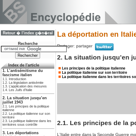
La déportation en Itali
Retour � l'index g�n�ral
Recherche
Partager:
partager
2. La situation jusqu’en ju
Index de l'article
Les principes de la politique italienne
1. L’antisémitisme du
La politique italienne sur son territoire
fascisme italien
La politique italienne dans les territoires s
1.1. Introduction
1.2. La législation antisémite
1.3. L’application des mesures
1.4. Les Juifs d’Italie
2. La situation jusqu’en
juillet 1943
2.1. Les principes de la politique
italienne
2.2. La politique italienne sur son
territoire
2.3. La politique italienne dans les
2.1. Les principes de la po
territoires sous contrôle
3. Les déportations
L'Italie entre dans la Seconde Guerre mon